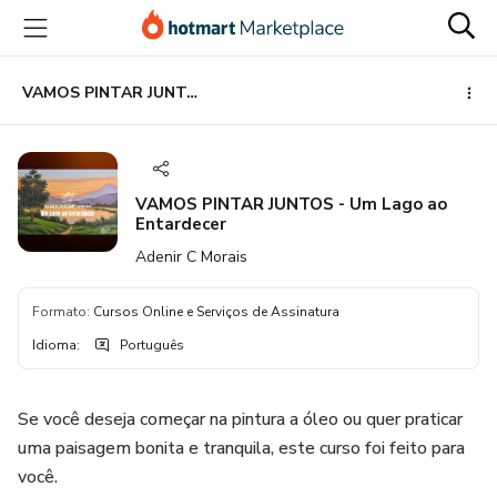
Ir
Ir
Ir
para
para
para
o
o
o
conteúdo
pagamento
rodapé
VAMOS PINTAR JUNTOS - Um Lago ao Entardecer
principal
VAMOS PINTAR JUNTOS - Um Lago ao
Entardecer
Adenir C Morais
Formato
:
Cursos Online e Serviços de Assinatura
Idioma
:
Português
Se você deseja começar na pintura a óleo ou quer praticar
uma paisagem bonita e tranquila, este curso foi feito para
você.