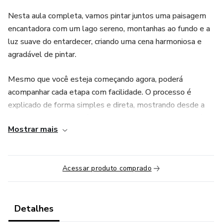
Nesta aula completa, vamos pintar juntos uma paisagem
encantadora com um lago sereno, montanhas ao fundo e a
luz suave do entardecer, criando uma cena harmoniosa e
agradável de pintar.
Mesmo que você esteja começando agora, poderá
acompanhar cada etapa com facilidade. O processo é
explicado de forma simples e direta, mostrando desde a
organização da tela até os detalhes finais que dão vida à
Mostrar mais
pintura.
Durante a aula você aprenderá:
Acessar produto comprado
• Como iniciar uma paisagem na tela
• Como organizar os elementos da composição
Detalhes