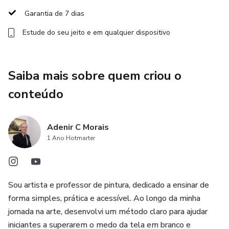
• Como pintar montanhas, água e vegetação
Garantia de 7 dias
Estude do seu jeito e em qualquer dispositivo
• Como criar profundidade e atmosfera na pintura
• Como desenvolver uma paisagem equilibrada e natural
Saiba mais sobre quem criou o
Este é um curso pensado especialmente para iniciantes e
conteúdo
amantes da pintura, que desejam aprender de forma
prática, pintando junto com o professor.
Adenir C Morais
Prepare seus materiais, sua tela e venha viver essa
1 Ano Hotmarter
experiência artística.
Vamos pintar juntos!
Sou artista e professor de pintura, dedicado a ensinar de
forma simples, prática e acessível. Ao longo da minha
jornada na arte, desenvolvi um método claro para ajudar
iniciantes a superarem o medo da tela em branco e