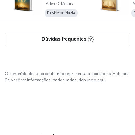
Adenir C Morais
A
Vida
Espiritualidade
Dúvidas frequentes
O conteúdo deste produto não representa a opinião da Hotmart.
Se você vir informações inadequadas,
denuncie aqui
em Amsterdam
em Madrid