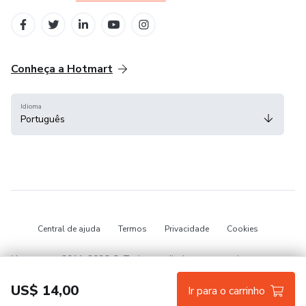
em Belo Horizonte
Conheça a Hotmart
Idioma
Português
Central de ajuda
Termos
Privacidade
Cookies
Hotmart — 2011-2026 © Todos os direitos reservados.
US$ 14,00
Ir para o carrinho