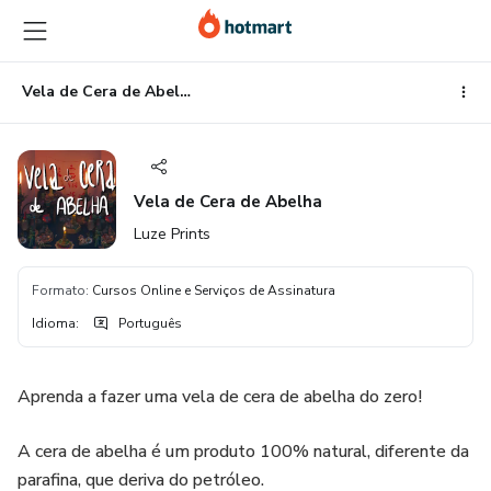
Ir
Ir
Ir
para
para
para
o
o
o
conteúdo
pagamento
rodapé
Vela de Cera de Abelha
principal
Vela de Cera de Abelha
Luze Prints
Formato
:
Cursos Online e Serviços de Assinatura
Idioma
:
Português
Aprenda a fazer uma vela de cera de abelha do zero!
A cera de abelha é um produto 100% natural, diferente da
parafina, que deriva do petróleo.