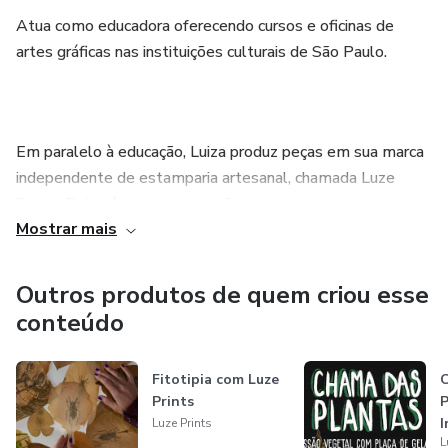
Atua como educadora oferecendo cursos e oficinas de
artes gráficas nas instituições culturais de São Paulo.
Em paralelo à educação, Luiza produz peças em sua marca
independente de estamparia artesanal, chamada Luze
Prints. Pela técnica da serigrafia, a artista e
Mostrar mais
empreendedora cria estampas originais, divertidas e um
tanto provocadoras.
Outros produtos de quem criou esse
conteúdo
Valorizando os processos artesanais, a investigação gráfica
Fitotipia com Luze
e a criação coletiva, a artista e educadora promove
Prints
encontros sinceros entre arte, tabu e emancipação de
I
Luze Prints
todes.
L
c