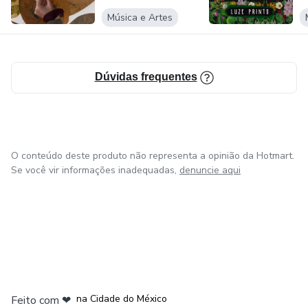
g
Música e Artes
Dúvidas frequentes
O conteúdo deste produto não representa a opinião da Hotmart.
Se você vir informações inadequadas,
denuncie aqui
em Bogotá
em Amsterdam
em Madrid
na Cidade do México
Feito com
❤