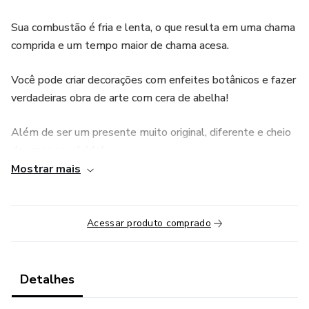
Sua combustão é fria e lenta, o que resulta em uma chama
comprida e um tempo maior de chama acesa.
Você pode criar decorações com enfeites botânicos e fazer
verdadeiras obra de arte com cera de abelha!
Além de ser um presente muito original, diferente e cheio
de amor envolvido!
Mostrar mais
Nesta videoaula de menos de 20 minutos, vou te ensinar
TUDO o que você precisa
Acessar produto comprado
para criar suas próprias velas artesanais.
Então, vamos?
Detalhes