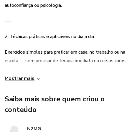
autoconfiança ou psicologia.
Por que você é tímido(a) e como isso se forma
---
Como parar de se auto sabotar em interações sociais
2. Técnicas práticas e aplicáveis no dia a dia
Técnicas para falar com mais segurança — seja em grupo,
no trabalho ou em encontros
Exercícios simples para praticar em casa, no trabalho ou na
escola — sem precisar de terapia imediata ou cursos caros.
Dicas práticas de postura, voz e expressão
---
Exercícios diários para desbloquear sua confiança
Mostrar mais
3. Rápida evolução pessoal
Ideal para quem:
Saiba mais sobre quem criou o
Leitores conseguem perceber mudanças em poucas
Sente ansiedade antes de falar com pessoas
conteúdo
semanas, como mais coragem para falar, se expor e
Tem medo de se expor ou ser julgado(a)
interagir.
N2MG