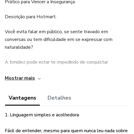
Prático para Vencer a Insegurança
Descrição para Hotmart:
Você evita falar em público, se sente travado em
conversas ou tem dificuldade em se expressar com
naturalidade?
A timidez pode estar te impedindo de conquistar
amizades, oportunidades profissionais e até
relacionamentos. Mas a boa notícia é: você pode mudar
Mostrar mais
isso.
Vantagens
Detalhes
Este eBook é um passo a passo direto e acessível para
você superar a timidez e se tornar mais confiante.
1. Linguagem simples e acolhedora
Com uma linguagem simples e motivadora, você vai
Fácil de entender, mesmo para quem nunca leu nada sobre
aprender: