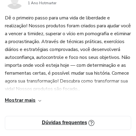
1 Ano Hotmarter
Deseja se comunicar com mais segurança e naturalidade
---
Dê o primeiro passo para uma vida de liberdade e
Está cansado(a) de perder oportunidades por vergonha
4. Ajuda em várias áreas da vida
realização! Nossos produtos foram criados para ajudar você
a vencer a timidez, superar o vício em pornografia e eliminar
Você não nasceu para se esconder. Comece hoje a
Melhora na vida amoros
a procrastinação. Através de técnicas práticas, exercícios
mudança.
diários e estratégias comprovadas, você desenvolverá
autoconfiança, autocontrole e foco nos seus objetivos. Não
importa onde você esteja hoje — com determinação e as
ferramentas certas, é possível mudar sua história. Comece
agora sua transformação! Descubra como transformar sua
vida! Nossos produtos são focado...
Mostrar mais
Dúvidas frequentes