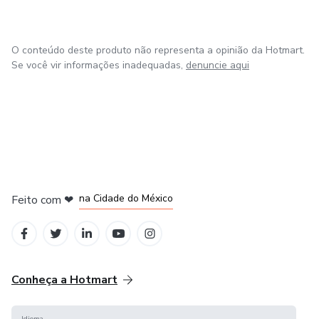
O conteúdo deste produto não representa a opinião da Hotmart.
Se você vir informações inadequadas,
denuncie aqui
em Bogotá
em Amsterdam
em Madrid
na Cidade do México
Feito com
❤
em Belo Horizonte
Conheça a Hotmart