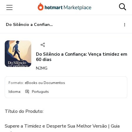
Ir
Ir
Ir
para
para
para
o
o
o
conteúdo
pagamento
rodapé
Do Silêncio a Confiança: Vença timidez em 60 dias
principal
Do Silêncio a Confiança: Vença timidez em
60 dias
N2MG
Formato
:
eBooks ou Documentos
Idioma
:
Português
Título do Produto:
Supere a Timidez e Desperte Sua Melhor Versão | Guia