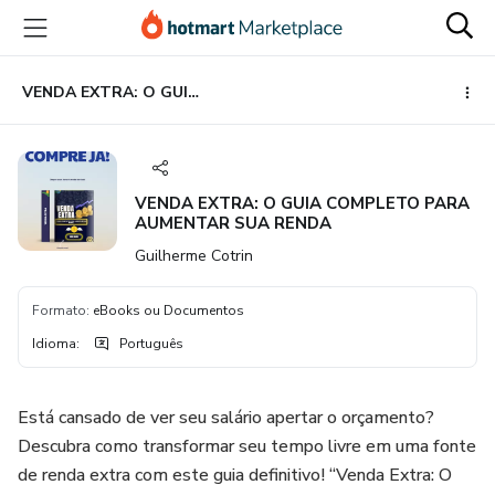
Ir
Ir
Ir
para
para
para
o
o
o
conteúdo
pagamento
rodapé
VENDA EXTRA: O GUIA COMPLETO PARA AUMENTAR SUA RENDA
principal
VENDA EXTRA: O GUIA COMPLETO PARA
AUMENTAR SUA RENDA
Guilherme Cotrin
Formato
:
eBooks ou Documentos
Idioma
:
Português
Está cansado de ver seu salário apertar o orçamento?
Descubra como transformar seu tempo livre em uma fonte
de renda extra com este guia definitivo! “Venda Extra: O