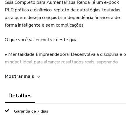
Guia Completo para Aumentar sua Renda” é um e-book
PLR prático e dinâmico, repleto de estratégias testadas
para quem deseja conquistar independência financeira de
forma inteligente e sem complicações.
O que você vai encontrar neste guia:
• Mentalidade Empreendedora: Desenvolva a disciplina e o
mindset ideal para alcançar resultados reais, superando
barreiras e evitando os erros comuns que muitos cometem.
Mostrar mais
• Estratégias Comprovadas: Aprenda técnicas detalhadas
para aumentar sua renda – desde vendas online e serviços
Detalhes
freelance até a lucrativa revenda de produtos físicos e
infoprodutos.
Garantia de 7 dias
• Passo a Passo para Afiliados e PLR: Entenda como
aproveitar oportunidades no mercado digital, promovendo