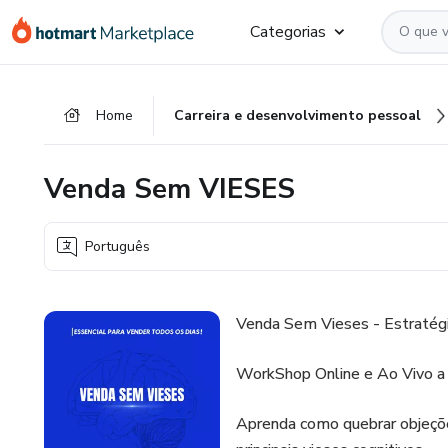
Ir
Ir
Ir
Categorias
para
para
para
o
o
o
conteúdo
pagamento
rodapé
Home
Carreira e desenvolvimento pessoal
principal
Venda Sem VIESES
Português
Venda Sem Vieses - Estratégia
WorkShop Online e Ao Vivo a
Aprenda como quebrar objeçõe