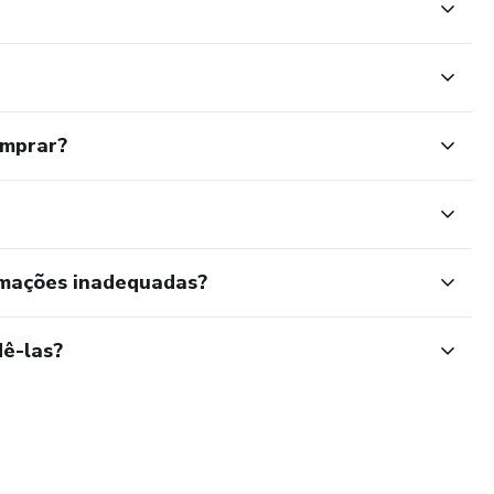
omprar?
rmações inadequadas?
ê-las?