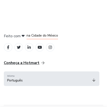
em Bogotá
em Amsterdam
em Madrid
na Cidade do México
Feito com
❤
em Belo Horizonte
Conheça a Hotmart
Idioma
Português