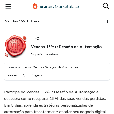
Ir
Ir
Ir
para
para
para
o
o
o
conteúdo
pagamento
rodapé
Vendas 15%+: Desafio de Automação
principal
Vendas 15%+: Desafio de Automação
Supera Desafios
Formato
:
Cursos Online e Serviços de Assinatura
Idioma
:
Português
Participe do Vendas 15%+: Desafio de Automação e
descubra como recuperar 15% das suas vendas perdidas.
Em 5 dias, aprenda estratégias personalizadas de
automação para transformar e escalar seu negócio digital.