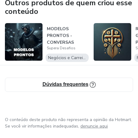
Outros produtos de quem criou esse
conteúdo
MODELOS
R
PRONTOS -
G
CONVERSAS
P
Supera Desafios
S
AUTOMATIZADAS
F
Negócios e Carreira
Dúvidas frequentes
O conteúdo deste produto não representa a opinião da Hotmart.
Se você vir informações inadequadas,
denuncie aqui