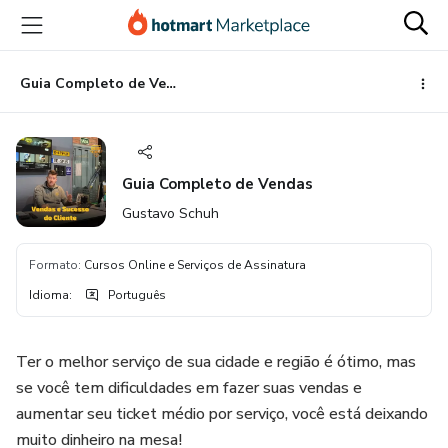
Ir
Ir
Ir
para
para
para
o
o
o
conteúdo
pagamento
rodapé
Guia Completo de Vendas
principal
Guia Completo de Vendas
Gustavo Schuh
Formato
:
Cursos Online e Serviços de Assinatura
Idioma
:
Português
Ter o melhor serviço de sua cidade e região é ótimo, mas
se você tem dificuldades em fazer suas vendas e
aumentar seu ticket médio por serviço, você está deixando
muito dinheiro na mesa!