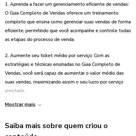
1. Aprenda a fazer um gerenciamento eficiente de vendas:
O Guia Completo de Vendas oferece um treinamento
completo que ensina como gerenciar suas vendas de forma
eficiente, permitindo que você acompanhe e controle todas
as etapas do processo de venda.
2. Aumente seu ticket médio por serviço: Com as
estratégias e técnicas ensinadas no Guia Completo de
Vendas, você será capaz de aumentar o valor médio das
suas vendas, maximizando assim o seu lucro por serviço
prestado.
Mostrar mais
3. Melhore o relacionamento com seus clientes: O Guia
Completo de Vendas enfatiza a importância do
Saiba mais sobre quem criou o
relacionamento com o cliente e ensina como construir e
manter um bom relacionamento, o que resultará em