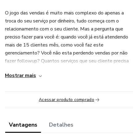
O jogo das vendas é muito mais complexo do apenas a
troca do seu serviço por dinheiro, tudo começa com o
relacionamento com o seu cliente. Mas a pergunta que
preciso fazer para você é: quando você já está atendendo
mais de 15 clientes mês, como você faz este
gerenciamento? Você não esta perdendo vendas por não
fazer followup? Quantos serviços que seu cliente precisa
que não são oferecidos na hora certa?
Mostrar mais
Estas perguntas que iremos responder para você neste
treinamento que montamos, focado em ensinar como as
Acessar produto comprado
coisas acontecem por dentro da nossa empresa hoje e que
fizeram nós mudarmos nosso jogo dentro da Estética
Automotiva!
Vantagens
Detalhes