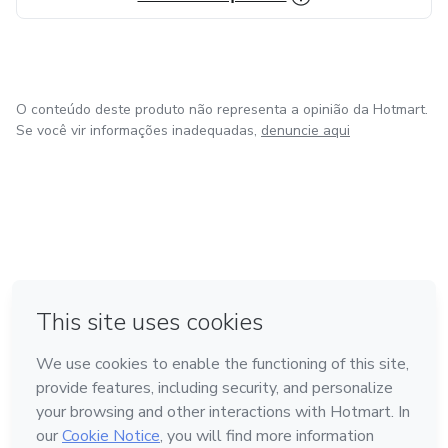
O conteúdo deste produto não representa a opinião da Hotmart.
Se você vir informações inadequadas,
denuncie aqui
em Amsterdam
em Madrid
em Bogotá
Feito com
❤
em Belo Horizonte
na Cidade do México
Conheça a Hotmart