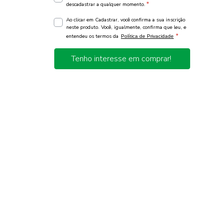
*
descadastrar a qualquer momento.
Ao clicar em Cadastrar, você confirma a sua inscrição
neste produto. Você, igualmente, confirma que leu, e
*
entendeu os termos da
Política de Privacidade
Tenho interesse em comprar!