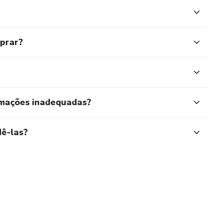
mprar?
rmações inadequadas?
ê-las?