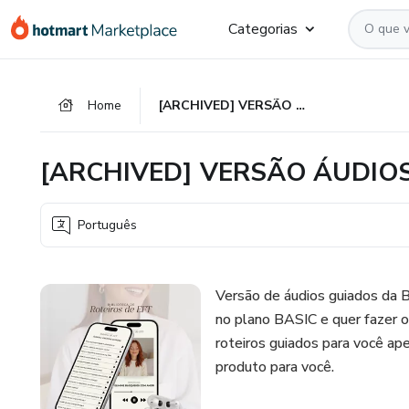
Ir
Ir
Ir
Categorias
para
para
para
o
o
o
conteúdo
pagamento
rodapé
Home
[ARCHIVED] VERSÃO ÁUDIOS | Biblioteca de Roteiros de EFT
principal
[ARCHIVED] VERSÃO ÁUDIOS | 
Português
Versão de áudios guiados da B
no plano BASIC e quer fazer 
roteiros guiados para você ape
produto para você.