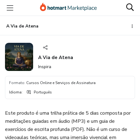
Ir
Ir
Ir
para
para
para
o
o
o
conteúdo
pagamento
rodapé
A Via de Atena
principal
A Via de Atena
Inspira
Formato
:
Cursos Online e Serviços de Assinatura
Idioma
:
Português
Este produto é uma trilha prática de 5 dias composta por
meditações guiadas em áudio (MP3) e um guia de
exercícios de escrita profunda (PDF). Não é um curso de
videoaulas teóricas, mas uma imersão vivencial em