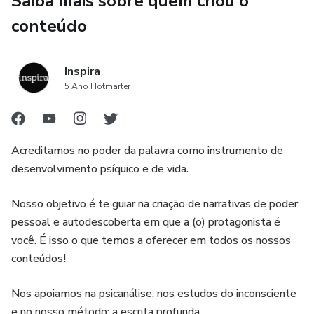
Saiba mais sobre quem criou o
Nossa jornada é composta por 5 meditações guiadas
conteúdo
(formato áudio) desenhadas para despertar forças
específicas em seu psiquismo:
Inspira
5 Ano Hotmarter
Organização do Caos: Aprenda a separar o que é ruído do
que é essencial.
Discernimento e Escolha: Cultive a lucidez necessária para
Acreditamos no poder da palavra como instrumento de
caminhos decisivos.
desenvolvimento psíquico e de vida.
Desenvolvimento do Foco: Treine sua mente para a
Nosso objetivo é te guiar na criação de narrativas de poder
precisão e a persistência.
pessoal e autodescoberta em que a (o) protagonista é
você. É isso o que temos a oferecer em todos os nossos
Blindagem Emocional: Erga seu escudo contra projeções e
conteúdos!
desgastes externos.
Nos apoiamos na psicanálise, nos estudos do inconsciente
Integração Mente-Coração: Aprenda a decidir com a razão,
e no nosso método: a escrita profunda.