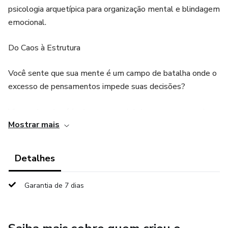
psicologia arquetípica para organização mental e blindagem
emocional.
Do Caos à Estrutura
Você sente que sua mente é um campo de batalha onde o
excesso de pensamentos impede suas decisões?
Viver sob o domínio do caos mental drena nossa energia e
Mostrar mais
nos afasta da nossa capacidade natural de realização. A Via
de Atena é um convite para você retomar as rédeas da sua
narrativa. Mais do que um conteúdo, esta é uma trilha
Detalhes
iniciática de 5 dias que une a psicologia profunda, a força
dos arquétipos e a clareza estratégica da Deusa da
Garantia de 7 dias
Sabedoria.
O que você vai vivenciar: