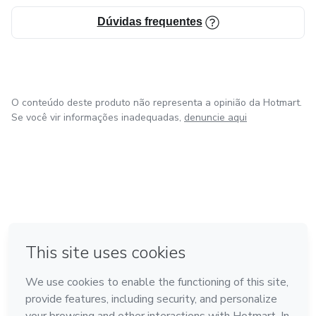
Atena é o pensamento que se torna ação. Se você busca
Dúvidas frequentes
menos impulsividade e mais estratégia, este caminho é pra
você.
O conteúdo deste produto não representa a opinião da Hotmart.
Se você vir informações inadequadas,
denuncie aqui
em Madrid
em Amsterdam
Feito com
❤
em Belo Horizonte
na Cidade do México
em Bogotá