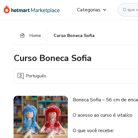
Ir
Ir
Ir
Categorias
para
para
para
o
o
o
conteúdo
pagamento
rodapé
Home
Curso Boneca Sofia
principal
Curso Boneca Sofia
Português
Boneca Sofia – 56 cm de enca
O acesso ao curso é vitalíco
O que você recebe: