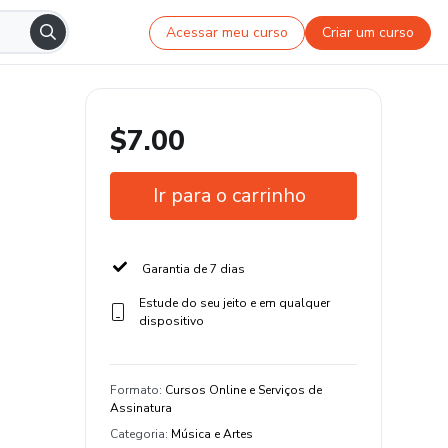
Acessar meu curso
Criar um curso
$7.00
Ir para o carrinho
Garantia de 7 dias
Estude do seu jeito e em qualquer
dispositivo
Formato
:
Cursos Online e Serviços de
Assinatura
Categoria
:
Música e Artes