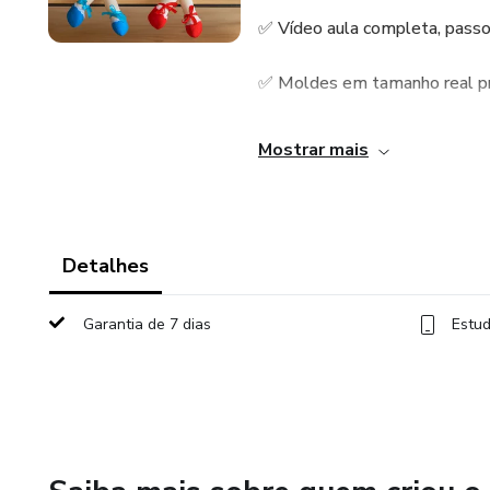
✅ Vídeo aula completa, passo 
✅ Moldes em tamanho real pr
✅ Lista de materiais utilizado
Mostrar mais
✅ Link de fornecedores
✅ Certidão de nascimento e 
Detalhes
✅História da Sofia e desenho p
Garantia de 7 dias
Estud
✅ Tags de agradecimento, preç
✅ Certificado de conclusão
Basta imprimir os moldes, cor