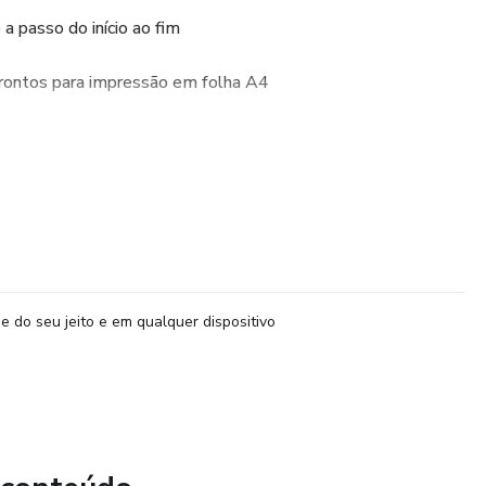
a passo do início ao fim
ontos para impressão em folha A4
s no projeto
de adoção
ara colorir
e do seu jeito e em qualquer dispositivo
o, presente...
tar os tecidos e começar a transformar retalhos em uma