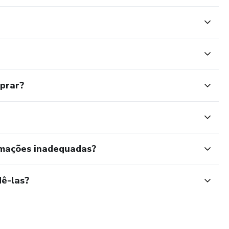
mprar?
rmações inadequadas?
ê-las?