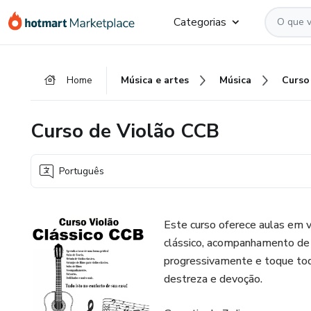
Ir
Ir
Ir
Categorias
para
para
para
o
o
o
conteúdo
pagamento
rodapé
Home
Música e artes
Música
Curso
principal
Curso de Violão CCB
Português
Este curso oferece aulas em v
clássico, acompanhamento de h
progressivamente e toque tod
destreza e devoção.