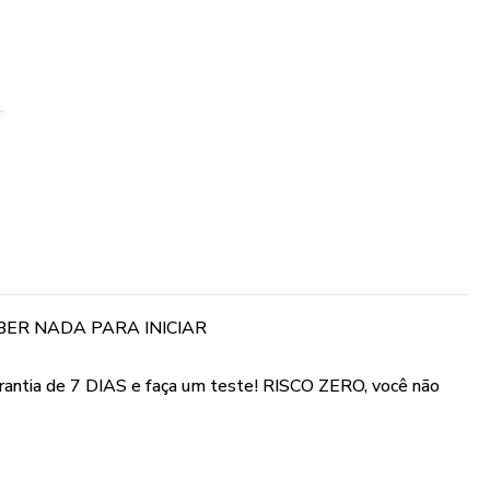
s
 DE 200 AULAS EM VÍDEO
ANHAR AS AULAS
 EM 15 MÓDULOS
BER NADA PARA INICIAR
garantia de 7 DIAS e faça um teste! RISCO ZERO, você não
imeiros Hinos