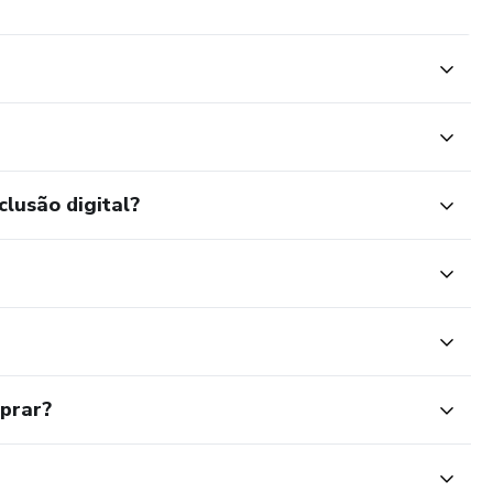
o Clássico Estudos e Peças
 Clássico com playback
clusão digital?
mprar?