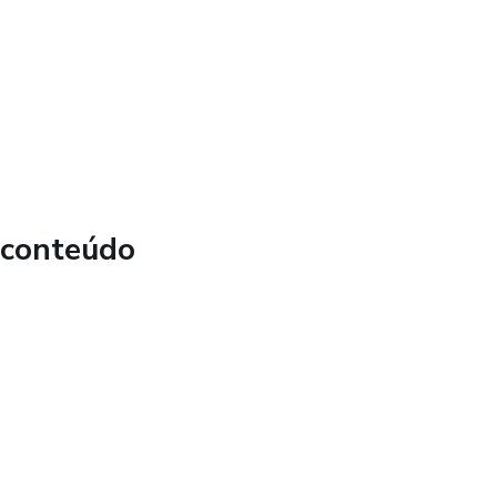
mo fazer
na prática
nal
des
rias.
 conteúdo
back
Acompanhamento
o, Tocando e Cantando
ras