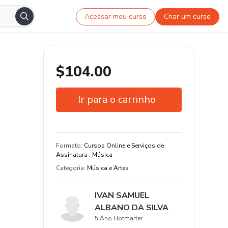
Acessar meu curso
Criar um curso
$104.00
Ir para o carrinho
Garantia de 7 dias
Formato
:
Cursos Online e Serviços de
Assinatura . Música
Categoria
:
Música e Artes
IVAN SAMUEL
ALBANO DA SILVA
5 Ano Hotmarter