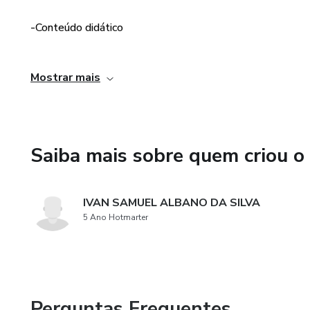
MÓDULO 5: Pestana dicas co
-Conteúdo didático
MÓDULO 6: Campo Harmônico 
-Suporte online
MÓDULO 7: Harmonia Funcio
Mostrar mais
-Material em Pdf
MÓDULO 8: Estudo de Tétra
MÓDULO 9: Desenho de baixa
Saiba mais sobre quem criou o
Módulo 10: Tablatura e Play
IVAN SAMUEL ALBANO DA SILVA
Módulo 11: Hinos Avulsos 
5 Ano Hotmarter
Módulo 12: Tocando de Ouvid
Módulo 13: Como Ler Partitu
Perguntas Frequentes