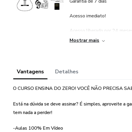
Garantia de 7 dias
Acesso imediato!
Acesso liberado por 24 mese
Mostrar mais
O CURSO CONTA COM MAIS
E PDF PARA VOCÊ ACOMP
Vantagens
Detalhes
O CURSO ESTA SEPARADO
O CURSO ENSINA DO ZERO! VOCÊ NÃO PRECISA SA
MÓDULO 1: Iniciação
Está na dúvida se deve assinar? É simples, aproveite a 
MÓDULO 2: Tocando meus Pr
tem nada a perder!
MÓDULO 3: Solos digitado
-Aulas 100% Em Vídeo