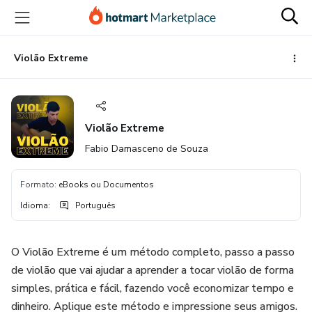
Ir
Ir
Ir
para
para
para
o
o
o
conteúdo
pagamento
rodapé
Violão Extreme
principal
Violão Extreme
Fabio Damasceno de Souza
Formato
:
eBooks ou Documentos
Idioma
:
Português
O Violão Extreme é um método completo, passo a passo
de violão que vai ajudar a aprender a tocar violão de forma
simples, prática e fácil, fazendo você economizar tempo e
dinheiro. Aplique este método e impressione seus amigos.