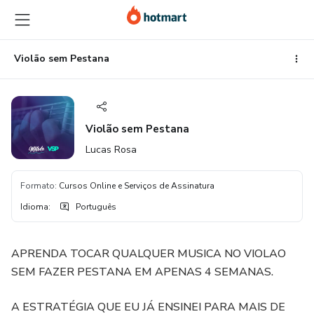
Ir
Ir
Ir
para
para
para
o
o
o
conteúdo
pagamento
rodapé
Violão sem Pestana
principal
Violão sem Pestana
Lucas Rosa
Formato
:
Cursos Online e Serviços de Assinatura
Idioma
:
Português
APRENDA TOCAR QUALQUER MUSICA NO VIOLAO
SEM FAZER PESTANA EM APENAS 4 SEMANAS.
A ESTRATÉGIA QUE EU JÁ ENSINEI PARA MAIS DE