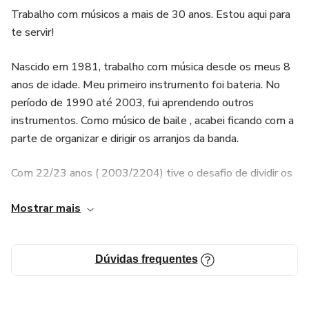
Trabalho com músicos a mais de 30 anos. Estou aqui para
te servir!
Nascido em 1981, trabalho com música desde os meus 8
anos de idade. Meu primeiro instrumento foi bateria. No
período de 1990 até 2003, fui aprendendo outros
instrumentos. Como músico de baile , acabei ficando com a
parte de organizar e dirigir os arranjos da banda.
Com 22/23 anos ( 2003/2204) tive o desafio de dividir os
arranjos e produção musical do cd da minha igreja local, com
Mostrar mais
meu irmão mais velho. Como eu era a pessoa que se
dedicava em período integral à música , acabei assumindo e
tomando a frente para poder terminarmos o trabalho. Este
Dúvidas frequentes
trabalho contou com a participação de André Valadão.
De lá pra cá , já se vão quase 17 anos de trabalho e