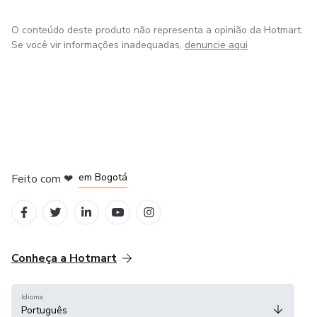
experiência. Já produzi alguns cd’s com participações de
nomes da música gospel: Asaph Borba, Gerson Ortega,
O conteúdo deste produto não representa a opinião da Hotmart.
Central 3.
Se você vir informações inadequadas,
denuncie aqui
em Amsterdam
em Madrid
em Bogotá
Feito com
❤
em Belo Horizonte
na Cidade do México
Conheça a Hotmart
Idioma
Português