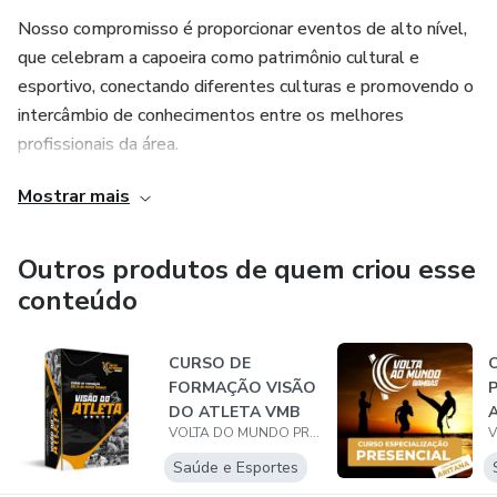
Nosso compromisso é proporcionar eventos de alto nível,
que celebram a capoeira como patrimônio cultural e
esportivo, conectando diferentes culturas e promovendo o
intercâmbio de conhecimentos entre os melhores
profissionais da área.
Mostrar mais
Reconhecida internacionalmente, VMB é referência no
universo da capoeira, destacando-se por sua qualidade,
inovação e respeito à essência dessa arte.
Outros produtos de quem criou esse
conteúdo
CURSO DE
C
FORMAÇÃO VISÃO
P
DO ATLETA VMB
A
VOLTA DO MUNDO PRODUCOES LTDA
Saúde e Esportes