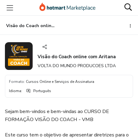
Ir
Ir
Ir
para
para
para
o
o
o
conteúdo
pagamento
rodapé
Visão do Coach online com Aritana
principal
Visão do Coach online com Aritana
VOLTA DO MUNDO PRODUCOES LTDA
Formato
:
Cursos Online e Serviços de Assinatura
Idioma
:
Português
Sejam bem-vindos e bem-vindas ao CURSO DE
FORMAÇÃO VISÃO DO COACH - VMB
Este curso tem o objetivo de apresentar diretrizes para o