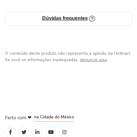
Dúvidas frequentes
O conteúdo deste produto não representa a opinião da Hotmart.
Se você vir informações inadequadas,
denuncie aqui
em Bogotá
em Amsterdam
em Madrid
na Cidade do México
Feito com
❤
em Belo Horizonte