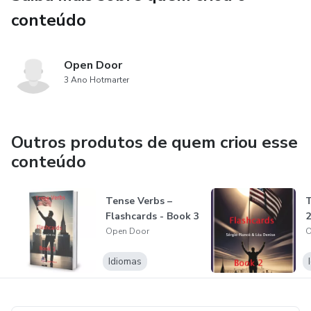
conteúdo
Open Door
3 Ano Hotmarter
Outros produtos de quem criou esse
conteúdo
Tense Verbs –
T
Flashcards - Book 3
2
Open Door
O
Idiomas