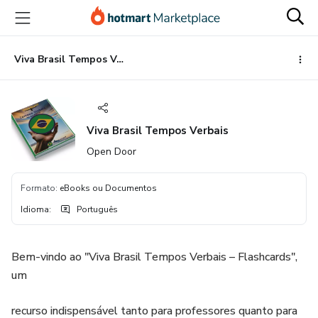
Ir
Ir
Ir
para
para
para
o
o
o
conteúdo
pagamento
rodapé
Viva Brasil Tempos Verbais
principal
Viva Brasil Tempos Verbais
Open Door
Formato
:
eBooks ou Documentos
Idioma
:
Português
Bem-vindo ao "Viva Brasil Tempos Verbais – Flashcards",
um
recurso indispensável tanto para professores quanto para