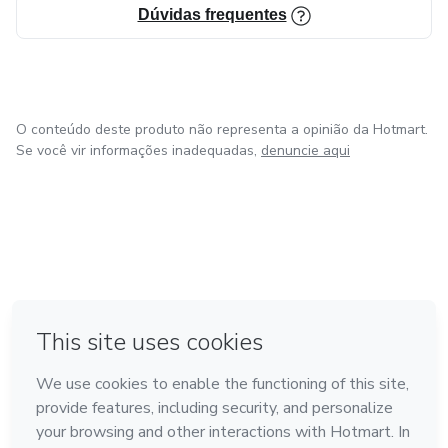
Dúvidas frequentes
O conteúdo deste produto não representa a opinião da Hotmart.
Se você vir informações inadequadas,
denuncie aqui
em Bogotá
em Amsterdam
em Madrid
na Cidade do México
Feito com
❤
em Belo Horizonte