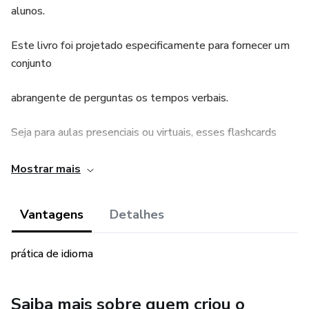
alunos.
Este livro foi projetado especificamente para fornecer um
conjunto
abrangente de perguntas os tempos verbais.
Seja para aulas presenciais ou virtuais, esses flashcards
serão de grande ajuda para reforçar a compreensão e o uso
Mostrar mais
dessas
Vantagens
Detalhes
estruturas gramaticais fundamentais.
Os flashcards deste livro atendem a alunos de diversos
prática de idioma
níveis, tornando-os adequados para aqueles em níveis
básicos, intermediários, avançados e de proficiência.
Saiba mais sobre quem criou o