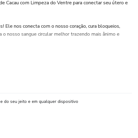
de Cacau com Limpeza do Ventre para conectar seu útero e
! Ele nos conecta com o nosso coração, cura bloqueios,
xa o nosso sangue circular melhor trazendo mais ânimo e
ventre é uma medicina tântrica, afrodisíaca, estimulante da
alhar despertar a energia de criação e prazer do nosso ventre!
onectados em um processo alquímico de devoção e abertura.
abrem para o dar e receber, a troca com o nosso mundo
e do seu jeito e em qualquer dispositivo
s apenas em seu Ventre, conectas com o prazer e fechadas
em relações líquidas e razas.
, ligadas apenas ao coração, se entregam profundamente,