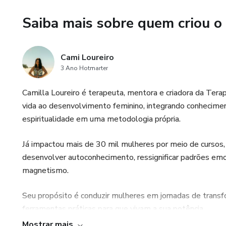
mas com o tempo percebem qu
Saiba mais sobre quem criou o
de seus parceiros.
Ainda, se seu Ventre ou seu C
Cami Loureiro
mulher que sofre de dores na
3 Ano Hotmarter
partido ou fechadas para o Am
Camilla Loureiro é terapeuta, mentora e criadora da Ter
Eu quero te levar a conectar o
vida ao desenvolvimento feminino, integrando conheciment
do Prazer e do Amor, para qu
espiritualidade em uma metodologia própria.
você, se lembrando da sua ver
Já impactou mais de 30 mil mulheres por meio de cursos, 
desenvolver autoconhecimento, ressignificar padrões emoc
magnetismo.
Seu propósito é conduzir mulheres em jornadas de trans
ferramentas práticas para que vivam a sua potência.
Mostrar mais