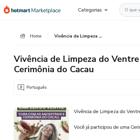
Ir
Ir
Ir
Categorias
para
para
para
o
o
o
conteúdo
pagamento
rodapé
Home
Vivência de Limpeza do Ventre - Cura com as Ancestrais e Cerimônia do Cacau
principal
Vivência de Limpeza do Ventre
Cerimônia do Cacau
Português
Vivência de Limpeza do Ventre
Você já participou de uma Cer