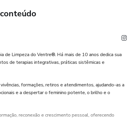
e não há prazer em nada do que fazem, se tornando amiga
 conteúdo
oração estão com energia parada, um afetará o outro, como a
 menstruação ou problemas no útero, por estarem de coração
or.
apia de Limpeza do Ventre®. Há mais de 10 anos dedica sua
 seu Ventre e Coração, para ligar os seus canais energéticos
os de terapias integrativas, práticas sistêmicas e
e assim você possa relaxar e restabelecer sua conexão com
dadeira essência.
vivências, formações, retiros e atendimentos, ajudando-as a
ionais e a despertar o feminino potente, o brilho e o
formação, reconexão e crescimento pessoal, oferecendo