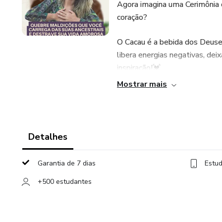
Agora imagina uma Cerimônia 
coração?
O Cacau é a bebida dos Deuses
libera energias negativas, dei
inspiração!💓
Mostrar mais
Cacau é também a medicina do 
libido e maravilhosa para trab
O Ventre e o Coração estão c
Detalhes
Estes são dois canais que se 
interno e externo.
Garantia de 7 dias
Estud
Muitas mulheres estão ligada
+500 estudantes
para o amor, se vendo sempre 
Enquanto outras são o oposto