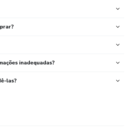
mprar?
rmações inadequadas?
ê-las?