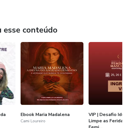
u esse conteúdo
 da
Ebook Maria Madalena
VIP | Desafio Iden
Limpe as Feridas 
Cami Loureiro
Femi...