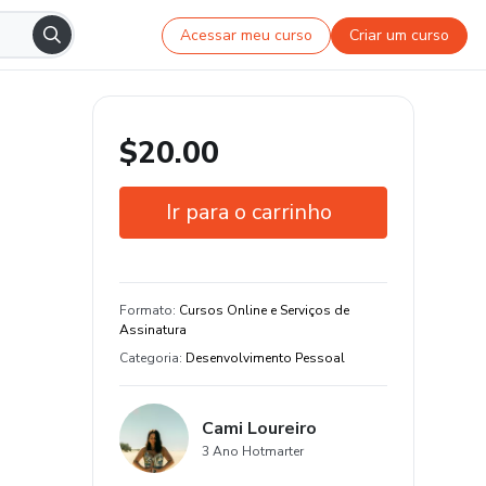
Acessar meu curso
Criar um curso
$20.00
Ir para o carrinho
Garantia de 7 dias
Estude do seu jeito e em qualquer
Formato
:
Cursos Online e Serviços de
dispositivo
Assinatura
Categoria
:
Desenvolvimento Pessoal
+500 estudantes
Cami Loureiro
3 Ano Hotmarter