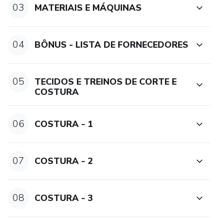
03
MATERIAIS E MÁQUINAS
A Mesa Posta pode ser o início da sua nova história.
E o Vivendo de Mesa Posta é o caminho pra chegar lá —
04
BÔNUS - LISTA DE FORNECEDORES
com clareza, segurança e resultados.
VIVENDO DE MESA POSTA - O SEU LUGAR PARA
05
TECIDOS E TREINOS DE CORTE E
CRESCER
COSTURA
👉 Garanta sua vaga e comece agora a viver daquilo que
06
COSTURA - 1
você ama.
07
COSTURA - 2
08
COSTURA - 3