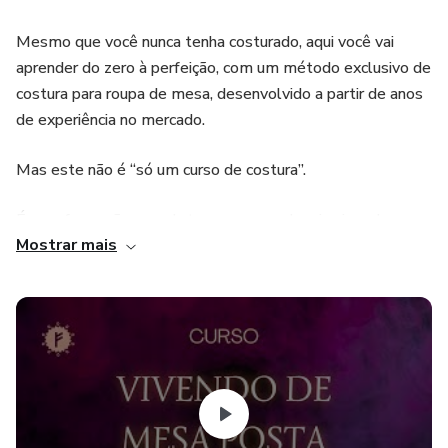
Mesmo que você nunca tenha costurado, aqui você vai
aprender do zero à perfeição, com um método exclusivo de
costura para roupa de mesa, desenvolvido a partir de anos
de experiência no mercado.
Mas este não é “só um curso de costura”.
É uma formação completa para quem deseja viver de
Mostrar mais
Mesa Posta com propósito, técnica e resultados reais.
Você vai aprender:
✨ Costura específica para Mesa Posta — com acabamento
impecável e técnica profissional.
✨ Etiqueta avançada e composição de mesas elegantes,