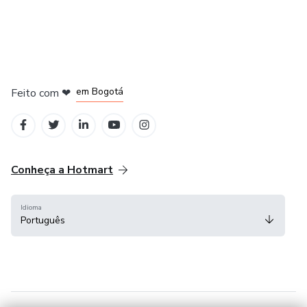
em Amsterdam
em Madrid
em Bogotá
Feito com
❤
em Belo Horizonte
na Cidade do México
Conheça a Hotmart
Idioma
Português