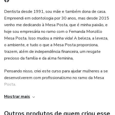
Dentista desde 1991, sou mãe e também dona de casa.
Empreendi em odontologia por 30 anos, mas desde 2015
venho me dedicando à Mesa Posta, que é minha paixão, e
hoje sou empresária no ramo com o Fernanda Monzillo
Mesa Posta. Isso mudou a minha vida! A beleza, a leveza,
o ambiente, e tudo o que a Mesa Posta proporciona,
trazem, além de independência financeira, um resgate
precioso da família e da alma feminina,
Pensando nisso, criei este curso para ajudar mulheres a se
desenvolverem com profissionalismo no ramo da Mesa
Posta.
Mostrar mais
Entrego um método eficiente e eficaz e Tudo o que me
fez desenvolver neste setor.
Outros produtos de quem criou esse