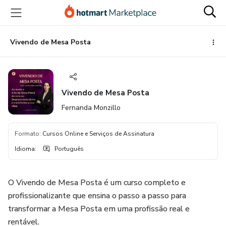
Ir
Ir
Ir
para
para
para
o
o
o
conteúdo
pagamento
rodapé
Vivendo de Mesa Posta
principal
Vivendo de Mesa Posta
Fernanda Monzillo
Formato
:
Cursos Online e Serviços de Assinatura
Idioma
:
Português
O Vivendo de Mesa Posta é um curso completo e
profissionalizante que ensina o passo a passo para
transformar a Mesa Posta em uma profissão real e
rentável.