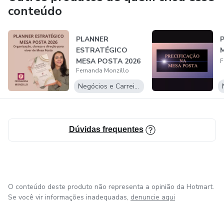
Desejo que vocês se dediquem, participem ativamente e
conteúdo
construam suas carreiras de sucesso!
PLANNER
Esta é a porta de entrada para a realização dos seus
ESTRATÉGICO
sonhos!
MESA POSTA 2026
F
Fernanda Monzillo
APROVEITEM AO MÁXIMO!!!
Negócios e Carreira
Um beijo!
Dúvidas frequentes
O conteúdo deste produto não representa a opinião da Hotmart.
Se você vir informações inadequadas,
denuncie aqui