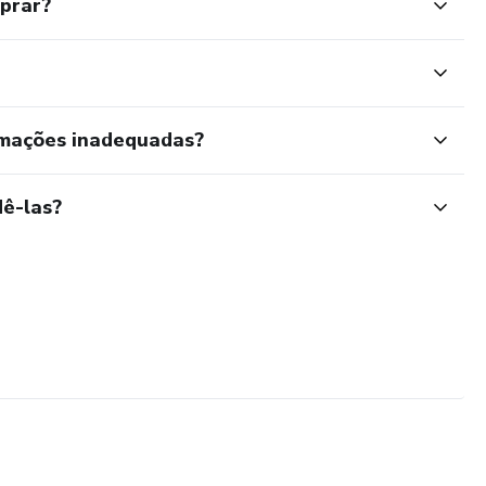
mprar?
rmações inadequadas?
ê-las?