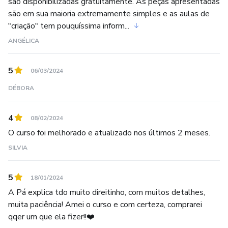
são disponibilizadas gratuitamente. As peças apresentadas
são em sua maioria extremamente simples e as aulas de
"criação" tem pouquíssima inform...
ANGÉLICA
5
06/03/2024
DÉBORA
4
08/02/2024
O curso foi melhorado e atualizado nos últimos 2 meses.
SILVIA
5
18/01/2024
A Pá explica tdo muito direitinho, com muitos detalhes,
muita paciência! Amei o curso e com certeza, comprarei
qqer um que ela fizer!!❤️