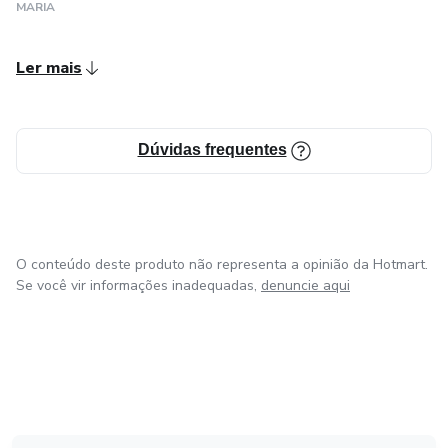
MARIA
Ler mais
Dúvidas frequentes
O conteúdo deste produto não representa a opinião da Hotmart.
Se você vir informações inadequadas,
denuncie aqui
em Amsterdam
em Madrid