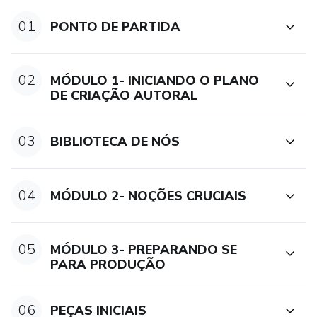
meu PCA: Plano de Criação Autoral. Você saberá criar as
próprias peças e ser valorizada por isso!
01
PONTO DE PARTIDA
Tudo isso de forma super estruturada e com todas as
ferramentas necessárias para você aprender de uma vez
02
MÓDULO 1- INICIANDO O PLANO
DE CRIAÇÃO AUTORAL
por todas a criar, empreender e lucrar com macramê,
permitindo que você conquiste o tão sonhado desejo de
Viver de Macramê, mesmo que esteja começando do
03
BIBLIOTECA DE NÓS
absoluto zero.
Vem comigo alcançar sua liberdade financeira, geográfica,
04
MÓDULO 2- NOÇÕES CRUCIAIS
criativa e de tempo!!
05
MÓDULO 3- PREPARANDO SE
PARA PRODUÇÃO
06
PEÇAS INICIAIS