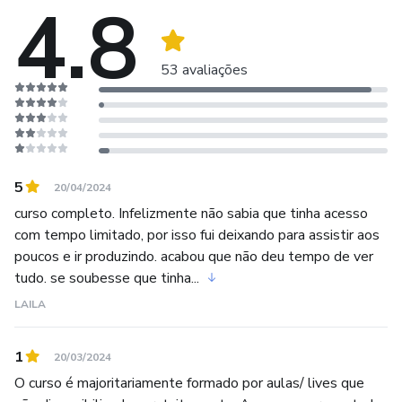
4.8
coração vibrar. É assim que sigo em busca de conhecimento
e troca. Minha moeda é o aprendizado.
53 avaliações
É me doando que me completo e descubro infinitas
possibilidades na vida.
5
20/04/2024
curso completo. Infelizmente não sabia que tinha acesso
com tempo limitado, por isso fui deixando para assistir aos
poucos e ir produzindo. acabou que não deu tempo de ver
tudo. se soubesse que tinha...
LAILA
1
20/03/2024
O curso é majoritariamente formado por aulas/ lives que