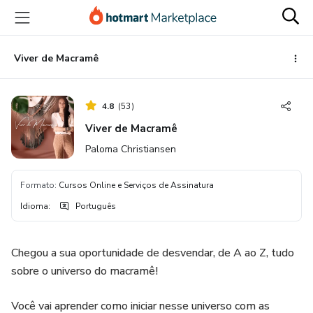
Ir
Ir
Ir
para
para
para
o
o
o
conteúdo
pagamento
rodapé
Viver de Macramê
principal
4.8
(
53
)
Viver de Macramê
Paloma Christiansen
Formato
:
Cursos Online e Serviços de Assinatura
Idioma
:
Português
Chegou a sua oportunidade de desvendar, de A ao Z, tudo
sobre o universo do macramê!
Você vai aprender como iniciar nesse universo com as