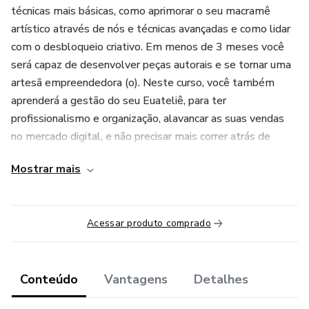
técnicas mais básicas, como aprimorar o seu macramê
artístico através de nós e técnicas avançadas e como lidar
com o desbloqueio criativo. Em menos de 3 meses você
será capaz de desenvolver peças autorais e se tornar uma
artesã empreendedora (o). Neste curso, você também
aprenderá a gestão do seu Euateliê, para ter
profissionalismo e organização, alavancar as suas vendas
no mercado digital, e não precisar mais correr atrás de
clientes, pois eles virão até você.
Mostrar mais
Ou seja, se tornará uma artesã profissional de sucesso e
terá as ferramentas para desenvolver seu negócio
Acessar produto comprado
próspero!
Aqui trago o meu aprendizado, técnicas e práticas
desenvolvidas ao longo de 8 anos de estudo e
Conteúdo
Vantagens
Detalhes
experimentos, resumidos em quase 400 aulas, incluindo