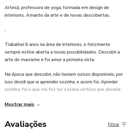
Artesã, professora de yoga, formada em design de
interiores. Amante da arte e de novas descobertas.
.
Trabalhei 8 anos na área de interiores, e felizmente
sempre estive aberta a novas possibilidades. Descobri a
arte do macrame e foi amor a primeira vista.
Na época que descobri, não haviam cursos disponíveis, por
isso decidi que ia aprender sozinha, e assim foi. Apreder
sozinha, foi o que me fez ter a plena certeza que deveria
compartilhar esta arte linda, que me inspira a cada dia, com
Mostrar mais
o máximo de pessoas que pudesse.
Acredito que a vida é feita de instantes e devemos nos
Avaliações
Filtrar
entregar de coração, a cada oportunidade que faz nosso