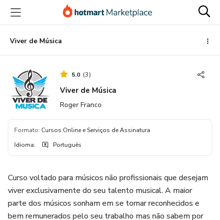
Ir
Ir
Ir
para
para
para
o
o
o
conteúdo
pagamento
rodapé
Viver de Música
principal
5.0
(
3
)
Viver de Música
Roger Franco
Formato
:
Cursos Online e Serviços de Assinatura
Idioma
:
Português
Curso voltado para músicos não profissionais que desejam
viver exclusivamente do seu talento musical. A maior
parte dos músicos sonham em se tornar reconhecidos e
bem remunerados pelo seu trabalho mas não sabem por