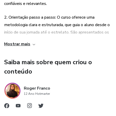
confiáveis e relevantes.
2. Orientação passo a passo: O curso oferece uma
metodologia clara e estruturada, que guia o aluno desde o
início de sua jornada até o estrelato. São apresentados os
primeiros passos a serem dados, como construir uma base
Mostrar mais
sólida de conhecimento musical, desenvolver habilidades
técnicas e artísticas, criar uma identidade musical única,
Saiba mais sobre quem criou o
promover seu trabalho e conquistar reconhecimento no
mercado.
conteúdo
3. Suporte e acompanhamento personalizado: O Viver de
Roger Franco
Música oferece suporte e acompanhamento individualizado
12 Ano Hotmarter
aos alunos, garantindo que suas dúvidas sejam esclarecidas
e que recebam orientações específicas para o seu caso. Os
professores estão disponíveis para auxiliar e orientar os