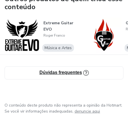
conteúdo
Extreme Guitar
G
EVO
R
Roger Franco
Música e Artes
Dúvidas frequentes
O conteúdo deste produto não representa a opinião da Hotmart.
Se você vir informações inadequadas,
denuncie aqui