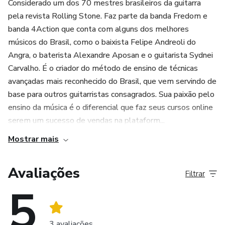
Considerado um dos 70 mestres brasileiros da guitarra
alunos ao longo de todo o curso, proporcionando um
pela revista Rolling Stone. Faz parte da banda Fredom e
aprendizado mais efetivo e personalizado.
banda 4Action que conta com alguns dos melhores
músicos do Brasil, como o baixista Felipe Andreoli do
4. Networking e oportunidades de crescimento: Além do
Angra, o baterista Alexandre Aposan e o guitarista Sydnei
conteúdo teórico e prático, o Viver de Música também
Carvalho. É o criador do método de ensino de técnicas
proporciona oportunidades de networking e crescimento
avançadas mais reconhecido do Brasil, que vem servindo de
base para outros guitarristas consagrados. Sua paixão pelo
profissional. Os alunos têm a chance de interagir com
ensino da música é o diferencial que faz seus cursos online
outros músicos, trocar experiências, formar parcerias e até
serem um sucesso de vendas na plataform...
mesmo ter acesso a oportunidades de trabalho e
apresentações. Essa rede de contatos e colaborações
Mostrar mais
pode ser fundamental para impulsionar a carreira musical e
alcançar o sucesso desejado.
Avaliações
Filtrar
5
3 avaliações