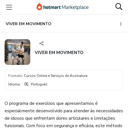
Ir
Ir
Ir
para
para
para
o
o
o
conteúdo
pagamento
rodapé
VIVER EM MOVIMENTO
principal
VIVER EM MOVIMENTO
Formato
:
Cursos Online e Serviços de Assinatura
Idioma
:
Português
O programa de exercícios que apresentamos é
especialmente desenvolvido para atender às necessidades
de idosos que enfrentam dores articulares e limitações
funcionais. Com foco em segurança e eficácia, este método