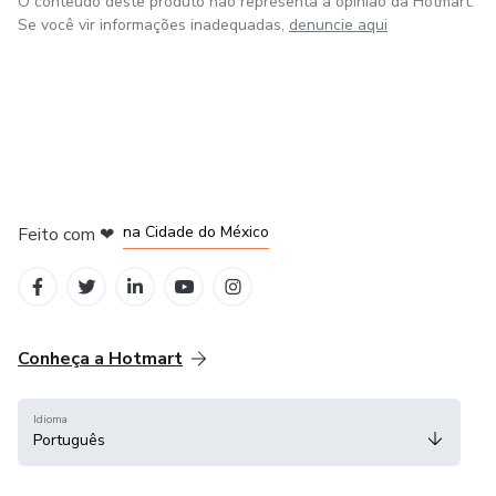
O conteúdo deste produto não representa a opinião da Hotmart.
Se você vir informações inadequadas,
denuncie aqui
em Bogotá
em Amsterdam
em Madrid
na Cidade do México
Feito com
❤
em Belo Horizonte
Conheça a Hotmart
Idioma
Português