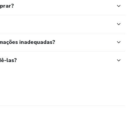
mprar?
rmações inadequadas?
ê-las?