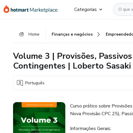
Ir
Ir
Ir
Categorias
para
para
para
o
o
o
conteúdo
pagamento
rodapé
Home
Finanças e negócios
Empreendedo
principal
Volume 3 | Provisões, Passivo
Contingentes | Loberto Sasaki
Português
Curso prático sobre Provisõe
Nova Provisão CPC 25), Passi
Informações Gerais: