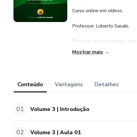
Curso online em vídeos.
Professor: Loberto Sasaki.
Prazo de acesso: agora o aces
Mostrar mais
Carga horária total: 16 horas.
Material de acompanhamento: 
teórica, somente as páginas do
Conteúdo
Vantagens
Detalhes
impresso pode ser adquirido a 
Fórum: Por se tratar de curso 
01
Volume 3 | Introdução
professor. No entanto, o Fórum
curso.
02
Volume 3 | Aula 01
Certificado: Após a conclusão 