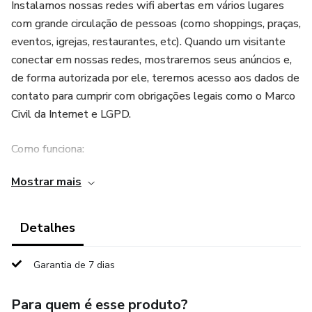
Instalamos nossas redes wifi abertas em vários lugares
com grande circulação de pessoas (como shoppings, praças,
eventos, igrejas, restaurantes, etc). Quando um visitante
conectar em nossas redes, mostraremos seus anúncios e,
de forma autorizada por ele, teremos acesso aos dados de
contato para cumprir com obrigações legais como o Marco
Civil da Internet e LGPD.
Como funciona:
Mostrar mais
1. Adquira o seu pacote.
2. Cadastre-se em nosso site.
Detalhes
3. Envie quantos anúncios quiser (vídeos, pesquisas ou
Garantia de 7 dias
quizes). Escolha o perfil de público que deseja atingir com
vários critérios de perfil de visitantes.
Para quem é esse produto?