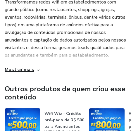
mensagem de Whatsapp com conteúdos diversos para o
Transformamos redes wifi em estabelecimentos com
visitante de nossas redes wifi.
grande público (como restaurantes, shoppings, igrejas,
eventos, rodoviárias, terminais, ônibus, dentre vários outros
9. Seus anúncios param de ser exibidos quando os créditos
tipos) em uma plataforma de anúncios efetiva para a
do pacote acabarem ou quando os limites diários
divulgação de conteúdos promocionais de nossos
escolhidos por você forem atingidos (retomando no
anunciantes e captação de dados autorizados pelos nossos
próximo dia). Adquira mais créditos e acumule os novos
visitantes e, dessa forma, geramos leads qualificados para
créditos aos existentes sem perder nada.
os anunciantes e também para o estabelecimento.
10. Venda mais! Mostramos o anúncio certo, para o
Mostrar mais
Além de mostrar anúncios em redes wifi, também
visitante certo, no momento certo para que ele tome a
conseguimos fazer isso em TVs nos estabelecimentos,
atitude certa escolhida por você!
onde toda a gestão de anúncios é feita de forma fácil e
Outros produtos de quem criou esse
automatizada pela nossa plataforma WEB, sem
conteúdo
Adquira pacotes maiores para ter o custo de visualização
necessidade de procedimentos manuais e perda de tempo!
reduzido e mostrar seus anúncios para mais visitantes!
Wifi Wiz - Crédito
W
Nas redes wifi, nossos visitantes fornecem seus dados em
Para saber mais: https://wifiwiz.net.br/anunciantes
pré-pago de R$ 500
p
troca de conectividade gratuita e procuram por benefícios e
para Anunciantes
p
anúncios interessantes.