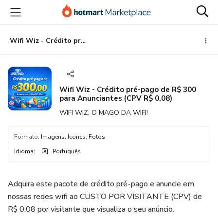
Ir
Ir
Ir
para
para
para
o
o
o
conteúdo
pagamento
rodapé
Wifi Wiz - Crédito pré-pago de R$ 300 para Anunciantes (CPV R$ 0,08)
principal
Wifi Wiz - Crédito pré-pago de R$ 300
para Anunciantes (CPV R$ 0,08)
WIFI WIZ, O MAGO DA WIFI!
Formato
:
Imagens, Ícones, Fotos
Idioma
:
Português
Adquira este pacote de crédito pré-pago e anuncie em
nossas redes wifi ao CUSTO POR VISITANTE (CPV) de
R$ 0,08 por visitante que visualiza o seu anúncio.