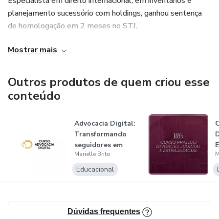
Especialista em direito internacional, em inventários e
planejamento sucessório com holdings, ganhou sentença
de homologação em 2 meses no STJ.
Mostrar mais
•⁠ ⁠Pesquisadora convidada pela Universidade de Lisboa
(ULisboa) e pela Universidade de Cambridge
Outros produtos de quem criou esse
•⁠ ⁠Especialista e Mestrado em Direito Civil e Internacional
conteúdo
pela ULisboa
Advocacia Digital:
C
•⁠ ⁠Pós-graduada em Direito com 6 especializações pela
Transformando
D
Unisul
seguidores em
E
Marielle Brito
M
clientes de a...
•⁠ ⁠Graduada em Direito pelo Centro Universitário UDF
Educacional
Escritora do livro jurídico “O Processo de Inventário e
Partilha”.
Dúvidas frequentes