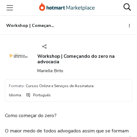
Ir
Ir
Ir
para
para
para
o
o
o
conteúdo
pagamento
rodapé
Workshop | Começando do zero na advocacia
principal
Workshop | Começando do zero na
advocacia
Marielle Brito
Formato
:
Cursos Online e Serviços de Assinatura
Idioma
:
Português
Como começar do zero?
O maior medo de todos advogados assim que se formam