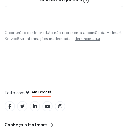
O conteúdo deste produto não representa a opinião da Hotmart.
Se você vir informações inadequadas,
denuncie aqui
em Amsterdam
em Madrid
em Bogotá
Feito com
❤
em Belo Horizonte
na Cidade do México
Conheça a Hotmart