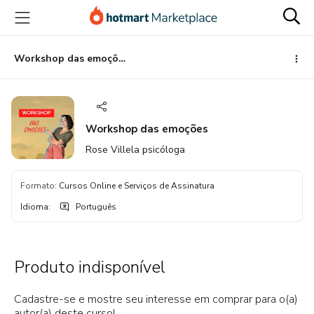
Ir
Ir
Ir
para
para
para
o
o
o
conteúdo
pagamento
rodapé
Workshop das emoções
principal
Workshop das emoções
Rose Villela psicóloga
Formato
:
Cursos Online e Serviços de Assinatura
Idioma
:
Português
Produto indisponível
Cadastre-se e mostre seu interesse em comprar para o(a)
autor(a) deste curso!