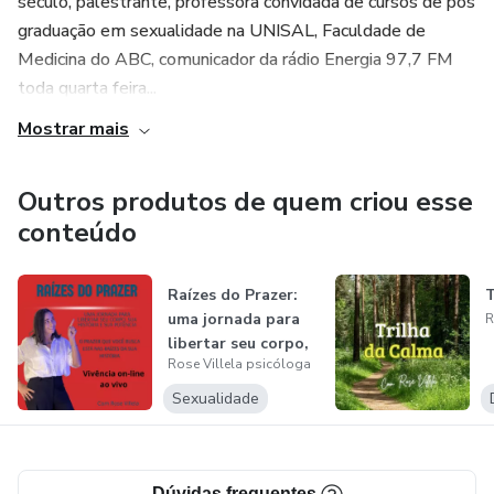
século, palestrante, professora convidada de cursos de pós
graduação em sexualidade na UNISAL, Faculdade de
Medicina do ABC, comunicador da rádio Energia 97,7 FM
toda quarta feira...
Mostrar mais
Outros produtos de quem criou esse
conteúdo
Raízes do Prazer:
T
uma jornada para
R
libertar seu corpo,
Rose Villela psicóloga
sua h...
Sexualidade
Dúvidas frequentes