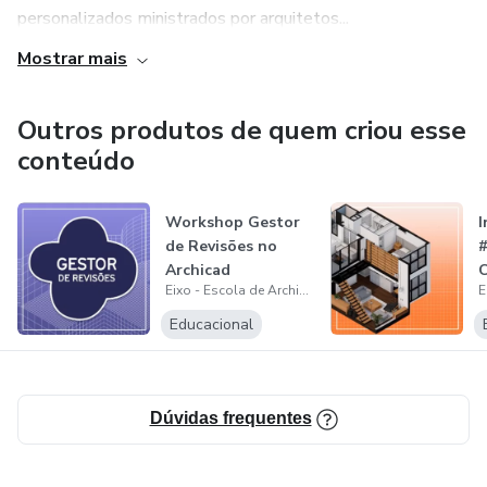
personalizados ministrados por arquitetos...
Mostrar mais
Outros produtos de quem criou esse
conteúdo
Workshop Gestor
I
de Revisões no
#
Archicad
C
Eixo - Escola de Archicad
A
Educacional
Dúvidas frequentes