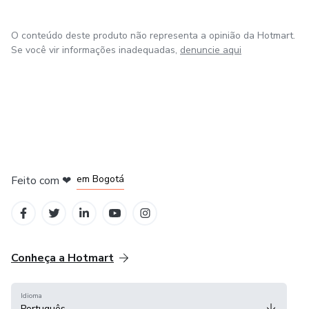
O conteúdo deste produto não representa a opinião da Hotmart.
Se você vir informações inadequadas,
denuncie aqui
em Amsterdam
em Madrid
em Bogotá
Feito com
❤
em Belo Horizonte
na Cidade do México
Conheça a Hotmart
Idioma
Português