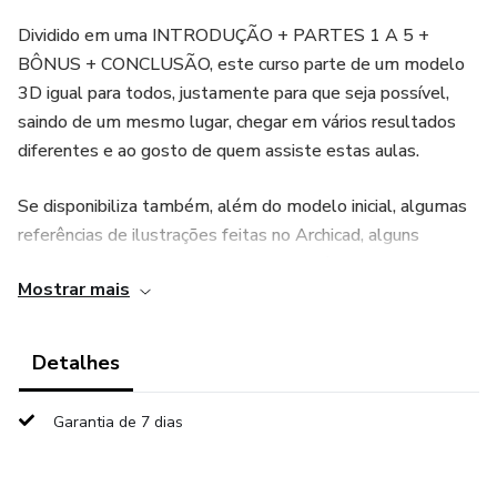
Dividido em uma INTRODUÇÃO + PARTES 1 A 5 +
BÔNUS + CONCLUSÃO, este curso parte de um modelo
3D igual para todos, justamente para que seja possível,
saindo de um mesmo lugar, chegar em vários resultados
diferentes e ao gosto de quem assiste estas aulas.
Se disponibiliza também, além do modelo inicial, algumas
referências de ilustrações feitas no Archicad, alguns
cutouts de plantas e imagens de fundo/textura. E, ainda,
Mostrar mais
diversas dicas de ferramentas da web que podem facilitar
o nosso trabalho dentro do Archicad!
Detalhes
O acesso à plataforma é pleno pelo período de um ano
após a matrícula e o suporte com a equipe Eixo através da
Garantia de 7 dias
comunidade #foradoeixo é válido por 3 meses.
Ficaremos felizes de ter você como membro da nossa