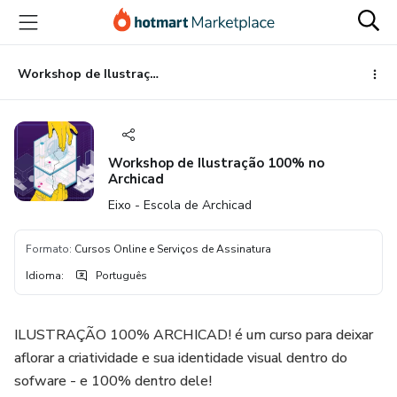
Ir
Ir
Ir
para
para
para
o
o
o
conteúdo
pagamento
rodapé
Workshop de Ilustração 100% no Archicad
principal
Workshop de Ilustração 100% no
Archicad
Eixo - Escola de Archicad
Formato
:
Cursos Online e Serviços de Assinatura
Idioma
:
Português
ILUSTRAÇÃO 100% ARCHICAD! é um curso para deixar
aflorar a criatividade e sua identidade visual dentro do
sofware - e 100% dentro dele!