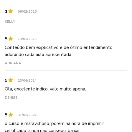
1
06/02/2026
KELLY
5
13/01/2025
Conteúdo bem explicativo e de ótimo entendimento,
adorando cada aula apresentada.
ADRIANA
5
23/04/2024
Ola, excelente indico, vale muito apena.
DENISE
5
31/01/2024
o curso e maravilhoso, porem na hora de imprimir
certificado, ainda não consegui baixar