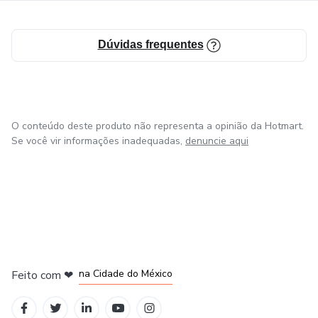
Dúvidas frequentes
O conteúdo deste produto não representa a opinião da Hotmart.
Se você vir informações inadequadas,
denuncie aqui
em Bogotá
em Amsterdam
em Madrid
na Cidade do México
Feito com
❤
em Belo Horizonte