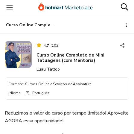
Ir
Ir
Ir
para
para
para
o
o
o
conteúdo
pagamento
rodapé
Curso Online Completo de Mini Tatuagens (com Mentoria)
principal
4.7
(
102
)
Curso Online Completo de Mini
Tatuagens (com Mentoria)
Luau Tattoo
Formato
:
Cursos Online e Serviços de Assinatura
Idioma
:
Português
Reduzimos o valor do curso por tempo limitado! Aproveite
AGORA essa oportunidade!