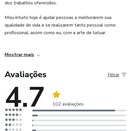
dos trabalhos oferecidos.
Meu intuito hoje é ajudar pessoas a melhorarem sua
qualidade de vida e se realizarem tanto pessoal como
profissional, assim como eu, com a arte de tatuar.
Decidi então, por meio de meu curso on-line e também
Mostrar mais
pelo meu e-book, dividir toda minha experiencia
profissional adquirida ao longo desses anos.
Avaliações
Filtrar
Confiram meus trabalhos no meu perfil do Instagran:
4.7
@luau.tattoo
102 avaliações