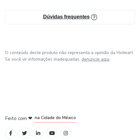
Dúvidas frequentes
O conteúdo deste produto não representa a opinião da Hotmart.
Se você vir informações inadequadas,
denuncie aqui
em Bogotá
em Amsterdam
em Madrid
na Cidade do México
Feito com
❤
em Belo Horizonte