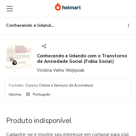
Ir
Ir
Ir
para
para
para
o
o
o
conteúdo
pagamento
rodapé
Conhecendo e lidando com o Transtorno de Ansiedade Social (Fobia Social)
principal
Conhecendo e lidando com o Transtorno
de Ansiedade Social (Fobia Social)
Victória Velho Wojtysiak
Formato
:
Cursos Online e Serviços de Assinatura
Idioma
:
Português
Produto indisponível
Cadastre-se e mostre seu interesse em comprar para o(a)