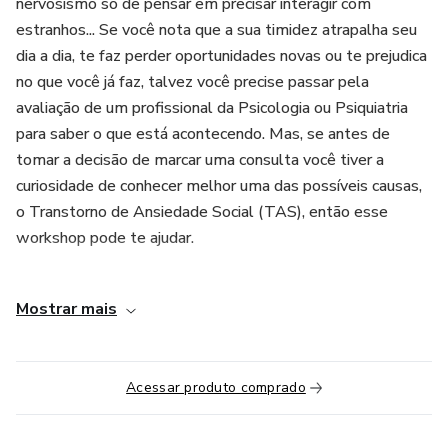
nervosismo só de pensar em precisar interagir com
estranhos... Se você nota que a sua timidez atrapalha seu
dia a dia, te faz perder oportunidades novas ou te prejudica
no que você já faz, talvez você precise passar pela
avaliação de um profissional da Psicologia ou Psiquiatria
para saber o que está acontecendo. Mas, se antes de
tomar a decisão de marcar uma consulta você tiver a
curiosidade de conhecer melhor uma das possíveis causas,
o Transtorno de Ansiedade Social (TAS), então esse
workshop pode te ajudar.
Voltado para todas as pessoas que desejam conhecer o
Mostrar mais
transtorno, aprender como lidar com seus sintomas ou
saber como ajudar pessoas próximas que sofrem com a
ansiedade social. Espero poder ajudar ainda mais pessoas
Acessar produto comprado
com esse conteúdo e, quem sabe, te motivar a buscar
ajuda também.