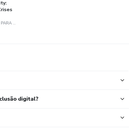
ty:
Crises
HABILITY TREINAMENTO PARA VIDA LTDA
clusão digital?