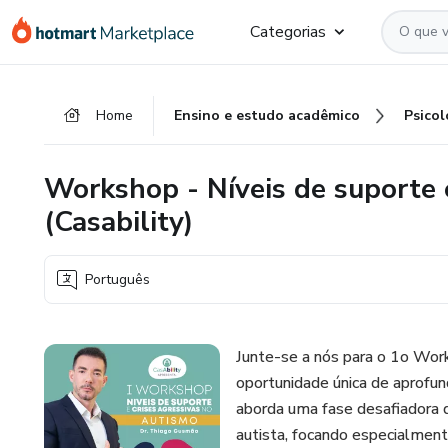
Ir
Ir
Ir
Categorias
para
para
para
o
o
o
conteúdo
pagamento
rodapé
Home
Ensino e estudo acadêmico
Psicol
principal
Workshop - Níveis de suporte 
(Casability)
Português
Junte-se a nós para o 1o Wo
oportunidade única de aprofu
aborda uma fase desafiadora d
autista, focando especialment