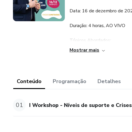
Data: 16 de dezembro de 20
Duração: 4 horas, AO VIVO
Tópicos Abordados:
Mostrar mais
- Reconhecendo Níveis de Supo
o seu filho, seja ele pré-escol
- Análise da Função do Compo
Conteúdo
Programação
Detalhes
do comportamento durante cri
comportamento para uma inter
01
I Workshop - Níveis de suporte e Crise
- Abordagem e Manejo durante 
com crises agressivas, fornece
- Perguntas e Respostas com o