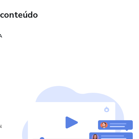
 às suas perguntas, oferecendo insights personalizados.
 conteúdo
A
o
 Brasil
o Prolongado
de aprimorar sua compreensão sobre o autismo e obter
entar desafios específicos.
saAbility e promova uma transição mais suave para a vida
garantir seu lugar nessa experiência única no Brasil!
l