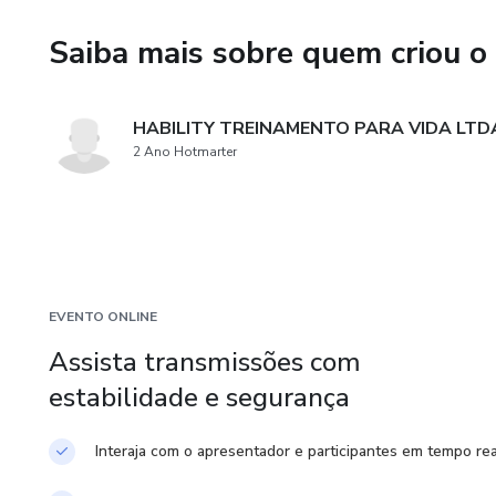
Dr. Thiago Gusmão responderá
Saiba mais sobre quem criou o
Benefícios da Participação:
HABILITY TREINAMENTO PARA VIDA LTD
- Conteúdo Científico e Prátic
2 Ano Hotmarter
- Preço Acessível para Todo o
- Aulas Gravadas para Acess
Não perca essa oportunidade 
EVENTO ONLINE
ferramentas práticas para enfr
Assista transmissões com
Faça parte do 1o Workshop Ca
estabilidade e segurança
adulta. Inscreva-se agora para 
Interaja com o apresentador e participantes em tempo rea