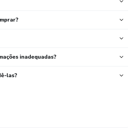
omprar?
rmações inadequadas?
ê-las?