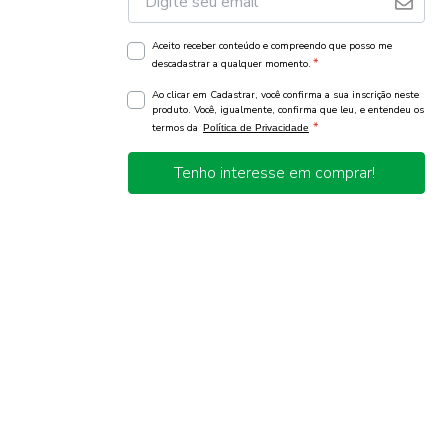
Aceito receber conteúdo e compreendo que posso me
*
descadastrar a qualquer momento.
Ao clicar em Cadastrar, você confirma a sua inscrição neste
produto. Você, igualmente, confirma que leu, e entendeu os
*
termos da
Política de Privacidade
Tenho interesse em comprar!