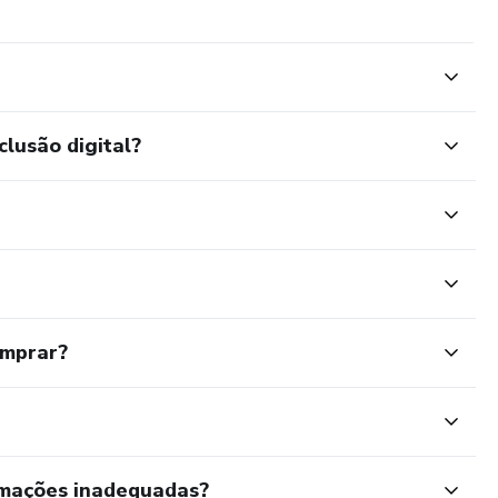
clusão digital?
omprar?
rmações inadequadas?