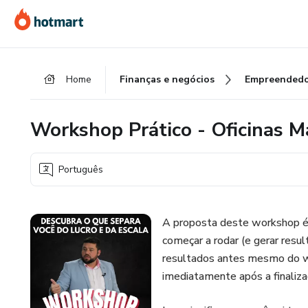
Ir
Ir
Ir
para
para
para
o
o
o
conteúdo
pagamento
rodapé
Home
Finanças e negócios
Empreendedo
principal
Workshop Prático - Oficinas M
Português
A proposta deste workshop é 
começar a rodar (e gerar resul
resultados antes mesmo do w
imediatamente após a finaliz