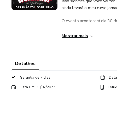
Isso significa que você vai te
ainda levará o meu curso jorna
O evento acontecerá dia 30 de 
O link para o Workshop será 
Mostrar mais
Detalhes
Garantia de 7 dias
Data
Data Fim: 30/07/2022
Estud