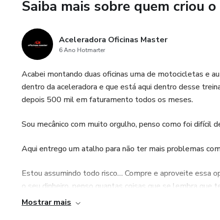
Saiba mais sobre quem criou o
Aceleradora Oficinas Master
6 Ano Hotmarter
Acabei montando duas oficinas uma de motocicletas e au
dentro da aceleradora e que está aqui dentro desse tre
depois 500 mil em faturamento todos os meses.
Sou mecânico com muito orgulho, penso como foi difícil 
Aqui entrego um atalho para não ter mais problemas com
Estou assumindo todo risco… Compre e aproveite essa opo
o seu dinheiro, penso quantas coisas que se lembra que t
Mostrar mais
Vem para nossa comunidade de Mecânico e Empreendedore