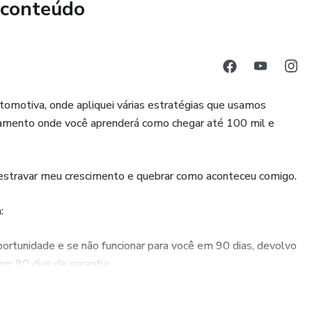
 conteúdo
tomotiva, onde apliquei várias estratégias que usamos
inamento onde você aprenderá como chegar até 100 mil e
destravar meu crescimento e quebrar como aconteceu comigo.
:
rtunidade e se não funcionar para você em 90 dias, devolvo
em 90 dias de garantia.
s, cresça e mude sua vida e das pessoas que estão a sua