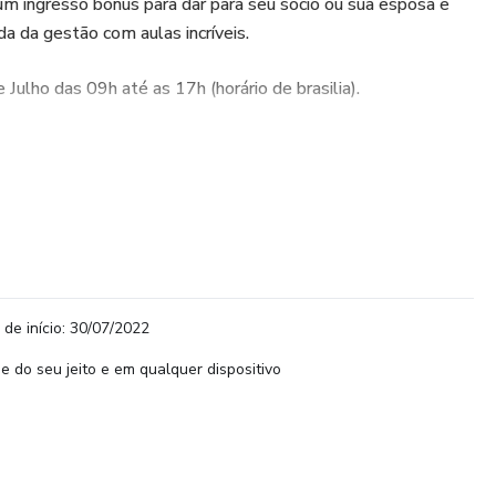
r um ingresso bônus para dar para seu sócio ou sua esposa e
da da gestão com aulas incríveis.
Julho das 09h até as 17h (horário de brasilia).
disponibilizado no seu whatsapp um dia antes do workshop.
 de início: 30/07/2022
e do seu jeito e em qualquer dispositivo