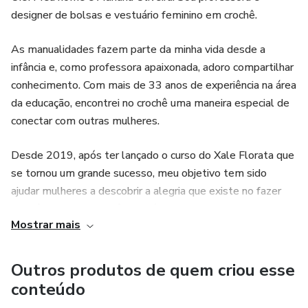
designer de bolsas e vestuário feminino em crochê.
As manualidades fazem parte da minha vida desde a
infância e, como professora apaixonada, adoro compartilhar
conhecimento. Com mais de 33 anos de experiência na área
da educação, encontrei no crochê uma maneira especial de
conectar com outras mulheres.
Desde 2019, após ter lançado o curso do Xale Florata que
se tornou um grande sucesso, meu objetivo tem sido
ajudar mulheres a descobrir a alegria que existe no fazer
crochê. Quero que você também aprenda a fazer peças
Mostrar mais
lindas e únicas, aproveitando cada momento de forma
prazerosa.
Outros produtos de quem criou esse
De lá para cá, já ensinei mais de 1.500 mulheres a
conteúdo
desenvolver suas habilidades, e tenho orgulho de ver as