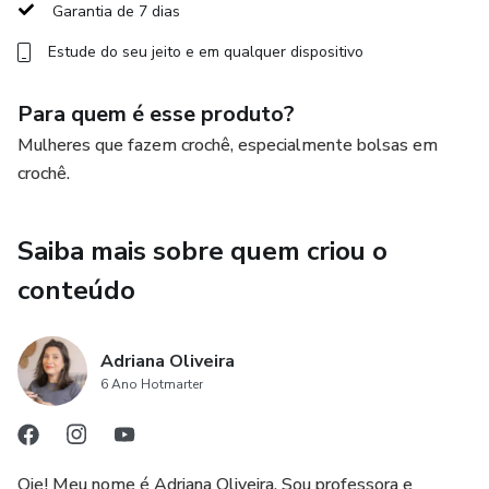
mas, assim como os outros lançamentos, será digna de
Garantia de 7 dias
"efeito uau" - do jeito que amamos - e, em breve, será
Estude do seu jeito e em qualquer dispositivo
revelada a você. Prepare o coração, hein!
Para quem é esse produto?
Atenção: AS VAGAS SÃO SUPER LIMITADAS e ficarão
abertas somente até se esgotarem. Da última vez, isso
Mulheres que fazem crochê, especialmente bolsas em
aconteceu em poucos dias, por isso, se eu fosse você, não
crochê.
perderia tempo pra não correr o risco de ficar de fora. Se
você for de São Paulo ou estiver na cidade para participar
Saiba mais sobre quem criou o
da Mega Artesanal 2024, corra e aproveite!
conteúdo
Nos vemos logo, logo!
Adriana Oliveira
6 Ano Hotmarter
Oie! Meu nome é Adriana Oliveira. Sou professora e