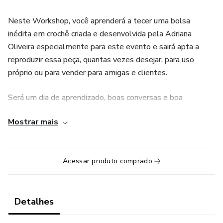
Neste Workshop, você aprenderá a tecer uma bolsa
inédita em crochê criada e desenvolvida pela Adriana
Oliveira especialmente para este evento e sairá apta a
reproduzir essa peça, quantas vezes desejar, para uso
próprio ou para vender para amigas e clientes.
Será um dia de aprendizado, boas conversas e boa
companhia em um espaço mais que encantador e
Mostrar mais
inspirador. Você terá a oportunidade de estar junto a
Adriana, aprendendo e tirando dúvidas em tempo real: uma
experiência diferente do online e tão maravilhosa quanto.
Acessar produto comprado
-> Nosso encontro vai acontecer no dia 26 de julho, sexta,
de 10h às 16h, no Ateliê Vanessa Maio, em São Paulo.
Detalhes
A peça que iremos tecer ainda está em desenvolvimento,