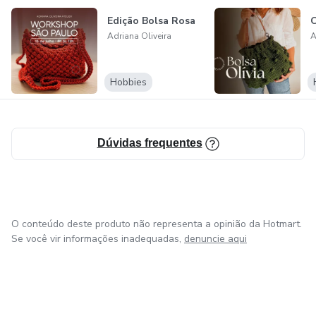
peças feitas por elas sendo espalhadas pelo mundo, cheias
Edição Bolsa Rosa
C
de talento e beleza.
Adriana Oliveira
A
Se você está começando ou quer aprimorar suas
habilidades, junte-se a nós! Vamos transformar o seu amor
Hobbies
pelo crochê em realidade.
Dúvidas frequentes
O conteúdo deste produto não representa a opinião da Hotmart.
Se você vir informações inadequadas,
denuncie aqui