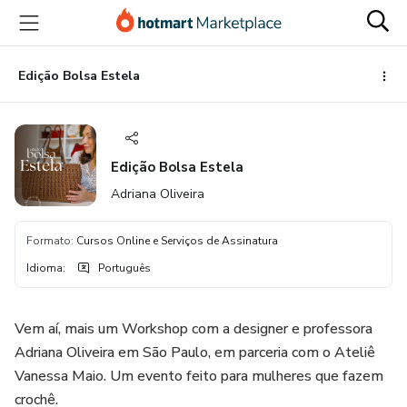
Ir
Ir
Ir
para
para
para
o
o
o
conteúdo
pagamento
rodapé
Edição Bolsa Estela
principal
Edição Bolsa Estela
Adriana Oliveira
Formato
:
Cursos Online e Serviços de Assinatura
Idioma
:
Português
Vem aí, mais um Workshop com a designer e professora
Adriana Oliveira em São Paulo, em parceria com o Ateliê
Vanessa Maio. Um evento feito para mulheres que fazem
crochê.