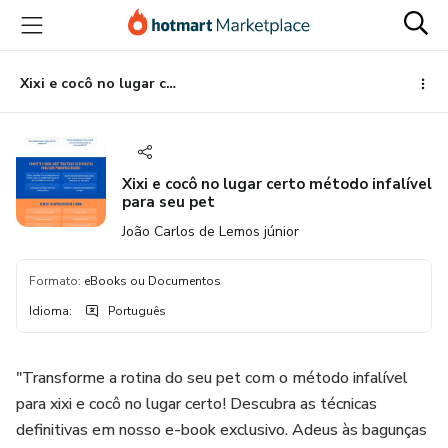
Ir
Ir
Ir
para
para
para
o
o
o
conteúdo
pagamento
rodapé
Xixi e cocô no lugar certo método infalível para seu pet
principal
Xixi e cocô no lugar certo método infalível
para seu pet
João Carlos de Lemos júnior
Formato
:
eBooks ou Documentos
Idioma
:
Português
"Transforme a rotina do seu pet com o método infalível
para xixi e cocô no lugar certo! Descubra as técnicas
definitivas em nosso e-book exclusivo. Adeus às bagunças