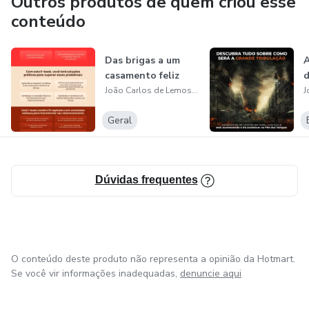
Outros produtos de quem criou esse
conteúdo
Das brigas a um
A
casamento feliz
d
João Carlos de Lemos júnior
Geral
Dúvidas frequentes
O conteúdo deste produto não representa a opinião da Hotmart.
Se você vir informações inadequadas,
denuncie aqui