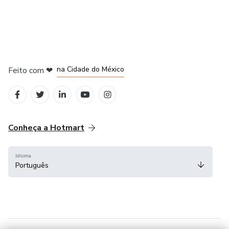
em Bogotá
em Amsterdam
em Madrid
na Cidade do México
Feito com
❤
em Belo Horizonte
Conheça a Hotmart
Idioma
Português