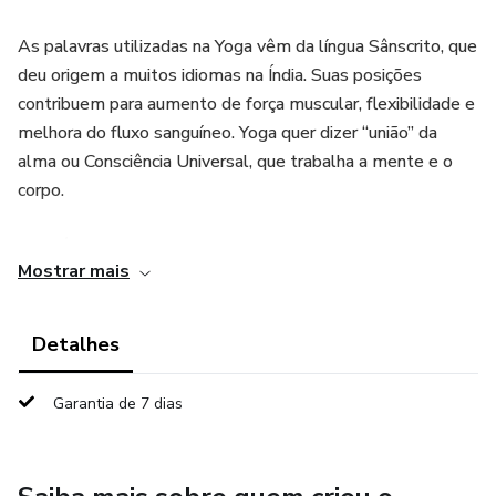
As palavras utilizadas na Yoga vêm da língua Sânscrito, que
deu origem a muitos idiomas na Índia. Suas posições
contribuem para aumento de força muscular, flexibilidade e
melhora do fluxo sanguíneo. Yoga quer dizer “união” da
alma ou Consciência Universal, que trabalha a mente e o
corpo.
Yoga é uma combinação perfeita entre posturas, respiração
Mostrar mais
e meditação!
Neste e-book são abordados todos estes temas: uma
Detalhes
introdução para melhor compreensão da prática de Yoga,
noções básicas e tópicos mais direcionados para:
Garantia de 7 dias
- Contribuição da Yoga para alívio de estresse e
hiperatividades