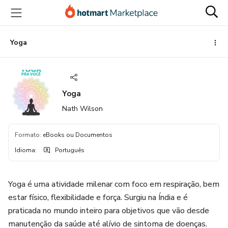
Ir
Ir
Ir
para
para
para
o
o
o
conteúdo
pagamento
rodapé
Yoga
principal
Yoga
Nath Wilson
Formato
:
eBooks ou Documentos
Idioma
:
Português
Yoga é uma atividade milenar com foco em respiração, bem
estar físico, flexibilidade e força. Surgiu na Índia e é
praticada no mundo inteiro para objetivos que vão desde
manutenção da saúde até alívio de sintoma de doenças.