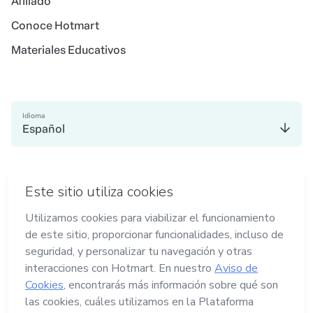
Afiliado
Conoce Hotmart
Materiales Educativos
Idioma
Español
en Madrid
en Amsterdam
en Bogotá
en Ciudad de México
en Nueva York
Hecho con
en Belo Horizonte