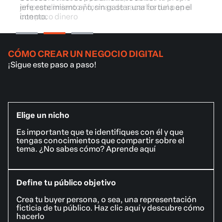
necesidades
necesidades
emprendimiento y formas de sacarlas del papel
jefe este mismo año, sin gastar una fortuna en el
emprendimiento y formas de sacarlas del papel
con poco dinero
intento.
con poco dinero
CÓMO CREAR UN NEGOCIO DIGITAL
¡Sigue este paso a paso!
Elige un nicho
Es importante que te identifiques con él y que
tengas conocimientos que compartir sobre el
tema. ¿No sabes cómo? Aprende aquí
Define tu público objetivo
Crea tu buyer persona, o sea, una representación
ficticia de tu público. Haz clic aquí y descubre cómo
hacerlo