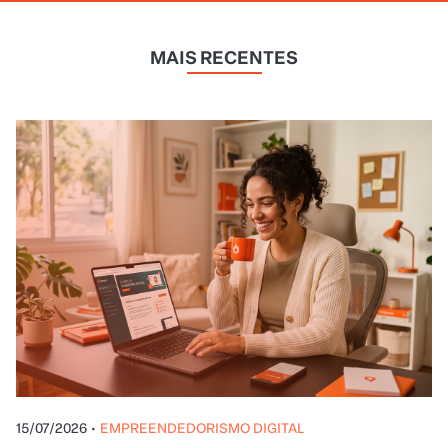
15/07/2026
•
EMPREENDEDORISMO DIGITAL
MVE (Melhor Experiência Viável): o
que é, como funciona e por que é
melhor do que esperar o produto
perfeito
MVE (Melhor Experiência Viável) é a evolução do
MVP aplicada a infoprodutos: em vez de