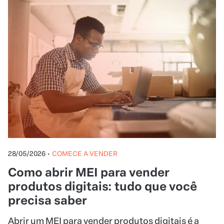
28/05/2026
•
COMECE A VENDER
Como abrir MEI para vender
produtos digitais: tudo que você
precisa saber
Abrir um MEI para vender produtos digitais é a
forma mais simples e econômica de formalizar
infoprodutos no Brasil, permitindo emitir nota
fiscal, pagar impostos fixos mensais e garantir
acesso a benefícios da Previdência, como
aposentadoria e auxílio-doença.