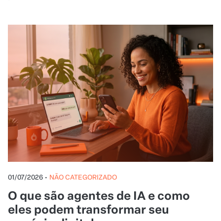
01/07/2026
•
NÃO CATEGORIZADO
O que são agentes de IA e como
eles podem transformar seu
negócio digital
Agentes de IA já atendem leads, respondem
dúvidas e conduzem vendas de forma autônoma
— e estão cada vez mais acessíveis para qualquer
produtor digital.