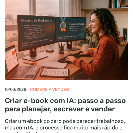
10/06/2026
•
COMECE A VENDER
Criar e-book com IA: passo a passo
para planejar, escrever e vender
Criar um ebook do zero pode parecer trabalhoso,
mas com IA, o processo fica muito mais rápido e
simples. Neste conteúdo, você vai aprender como
usar inteligência artificial para estruturar,
escrever e finalizar o seu ebook sem travar em
nenhuma etapa.