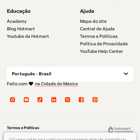
Educação
Ajuda
Academy
Mapa do site
Blog Hotmart
Central de Ajuda
Youtube da Hotmart
Termos e Políticas
Política de Privacidade
YouTube Help Center
Português - Brasil
em Belo Horizonte
em Madrid
em Amsterdam
em Bogotá
em Nova Iorque
na Cidade do México
Feito com
Termos e Políticas
Preferências de Cookies