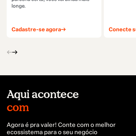
longe.
Cadastre-se agora
Conecte s
Aqui acontece
no mundo todo.
Agora é pra valer! Conte com o melhor
ecossistema para o seu negócio