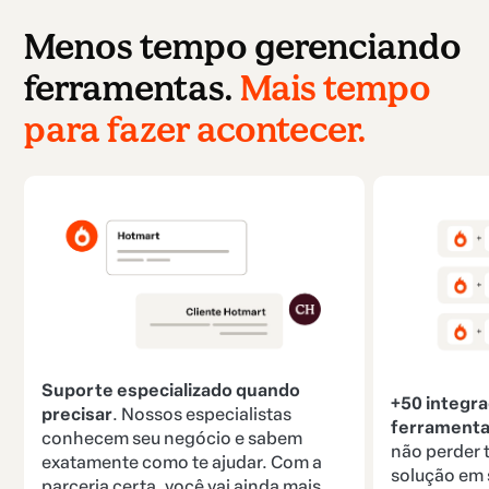
Menos tempo gerenciando
ferramentas.
Mais tempo
para fazer acontecer.
Suporte especializado quando
+50 integr
precisar
. Nossos especialistas
ferramenta
conhecem seu negócio e sabem
não perder
exatamente como te ajudar. Com a
solução em 
parceria certa, você vai ainda mais