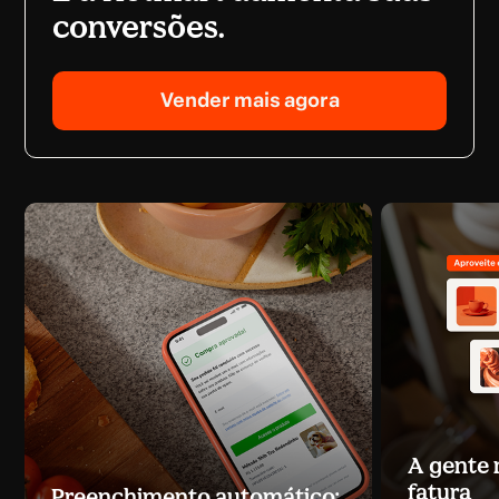
conversões.
Vender mais agora
A gente
fatura
Preenchimento automático: