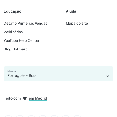
Educação
Ajuda
Desafio Primeiras Vendas
Mapa do site
Webinários
YouTube Help Center
Blog Hotmart
Idioma
Português - Brasil
em Amsterdam
em Bogotá
na Cidade do México
Feito com
em Madrid
em Belo Horizonte