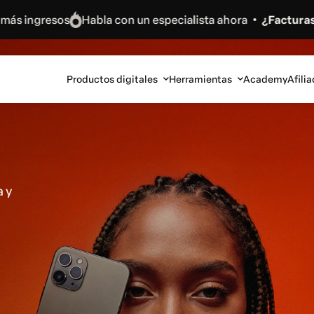
abla con un especialista ahora
¿Facturas más de 5.000€
Productos digitales
Herramientas
Academy
Afili
 y