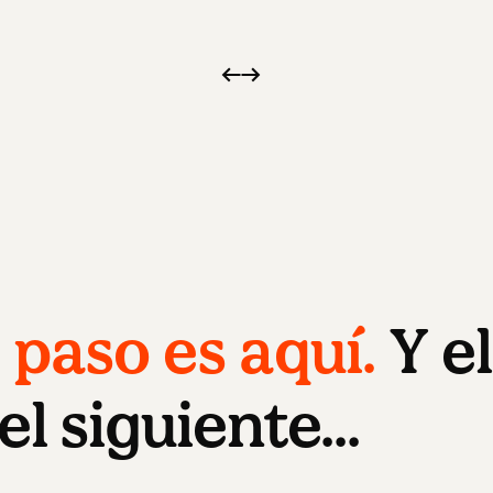
Negocios
vendidos.
Productividad
alumnos.
Digitales.
Feroz.
 paso es aquí.
Y el
el siguiente...