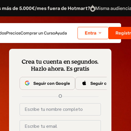
/mes fuera de Hotmart?
Misma audiencia. Mismo product
Entra
Regíst
ados
Precios
Comprar un Curso
Ayuda
Crea tu cuenta en segundos.
Hazlo ahora. Es gratis