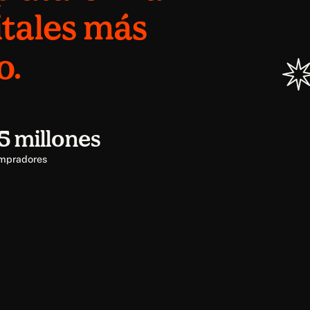
itales más
o.
25 millones
mpradores