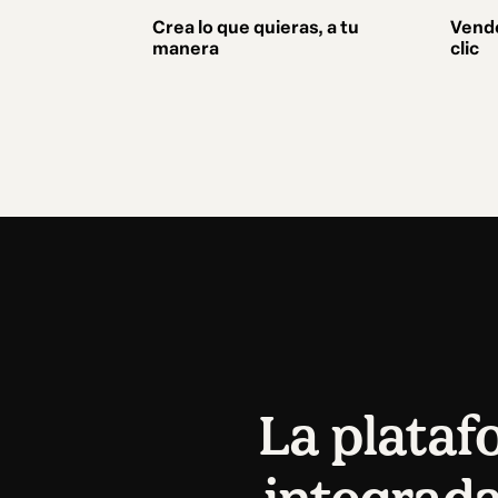
Crea lo que quieras, a tu
Vend
manera
clic
La platafo
integrad