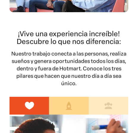
Belo Horizonte, Brasil
Account Manager II | Customer Success
¡Vive una experiencia increíble!
Belo Horizonte, Brasil
Descubre lo que nos diferencia:
Sr. Account Manager | Customer Success
Nuestro trabajo conecta a las personas, realiza
Belo Horizonte, Brasil
sueños y genera oportunidades todos los días,
Consultor(a) de Onboarding I
dentro y fuera de Hotmart. Conoce los tres
pilares que hacen que nuestro día a día sea
único.
Belo Horizonte, Brasil
Closer | Commercial Consultant
Talent Pool - Customer Success
São Paulo, Brasil