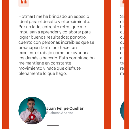
Hotmart me ha brindado un espacio
Sin 
ideal para el desafío y el crecimiento.
dife
Por un lado, enfrento retos que me
hace
impulsan a aprender y colaborar para
cult
lograr buenos resultados; por otro,
cuen
cuento con personas increíbles que se
que,
preocupan tanto por hacer un
prof
excelente trabajo como por ayudar a
equi
los demás a hacerlo. Esta combinación
al r
me mantiene en constante
tran
movimiento y hace que disfrute
resu
plenamente lo que hago.
meta
Juan Felipe Cuellar
Business Analyst