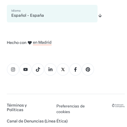
Idioma
Español - España
en Belo Horizonte
en Bogotá
en Ciudad de México
en Nueva York
en Ámsterdam
Hecho con
en Madrid
Términos y
Preferencias de
Políticas
cookies
Canal de Denuncias (Línea Ética)