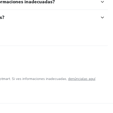
ormaciones inadecuadas?
s?
otmart. Si ves informaciones inadecuadas,
denúncialas aquí