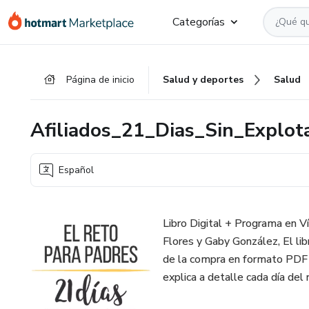
Ir
Ir
Ir
Categorías
al
a
al
contenido
la
pie
principal
página
de
Página de inicio
Salud y deportes
Salud
de
página
pago
Afiliados_21_Dias_Sin_Explot
Español
Libro Digital + Programa en Ví
Flores y Gaby González, El lib
de la compra en formato PDF 
explica a detalle cada día del 