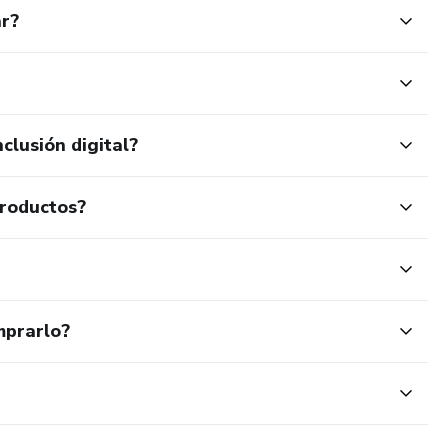
ar?
clusión digital?
productos?
mprarlo?