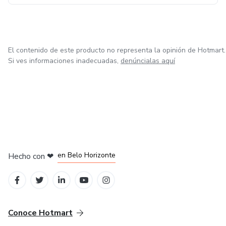
El contenido de este producto no representa la opinión de Hotmart.
Si ves informaciones inadecuadas,
denúncialas aquí
en Ciudad de México
en Bogotá
en Amsterdam
en Madrid
en Belo Horizonte
Hecho con
❤
Conoce Hotmart