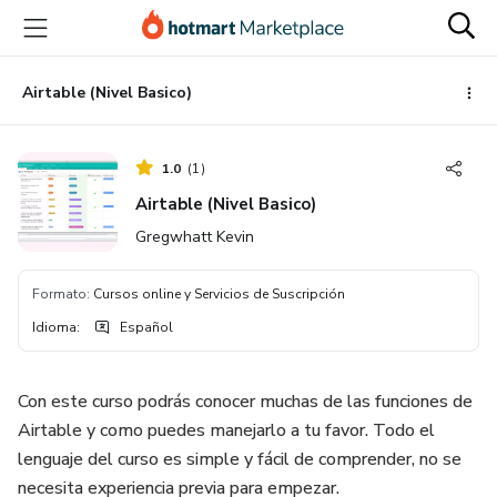
Ir
Ir
Ir
al
a
al
contenido
la
pie
principal
página
de
Airtable (Nivel Basico)
de
página
pago
1.0
(
1
)
Airtable (Nivel Basico)
Gregwhatt Kevin
Formato
:
Cursos online y Servicios de Suscripción
Idioma
:
Español
Con este curso podrás conocer muchas de las funciones de
Airtable y como puedes manejarlo a tu favor. Todo el
lenguaje del curso es simple y fácil de comprender, no se
necesita experiencia previa para empezar.