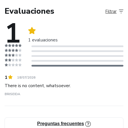
Evaluaciones
Filtrar
Todo lo utilizo como complemento para ser un full stack
1
en cuanto a tecnologías y estrategias más acertadas para
impulsar una simple idea y explotar su potencial creando
desde cero al punto 100.
1 evaluaciones
1
18/07/2026
There is no content, whatsoever.
BRISEIDA
Preguntas frecuentes