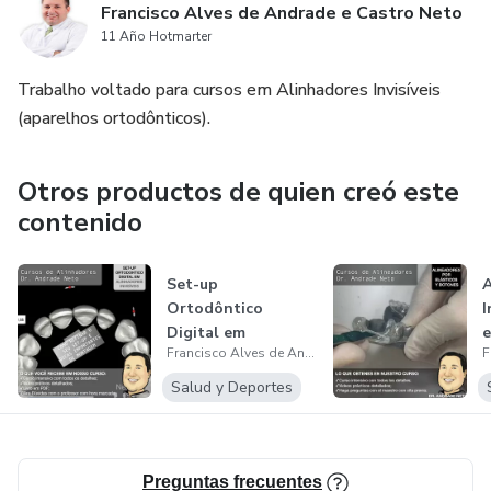
Francisco Alves de Andrade e Castro Neto
11 Año Hotmarter
Trabalho voltado para cursos em Alinhadores Invisíveis
(aparelhos ortodônticos).
Otros productos de quien creó este
contenido
Set-up
A
Ortodôntico
I
Digital em
e
Francisco Alves de Andrade e Castro Neto
Alinhadores
Invisíveis
Salud y Deportes
Preguntas frecuentes