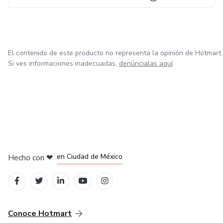
El contenido de este producto no representa la opinión de Hotmart.
Si ves informaciones inadecuadas,
denúncialas aquí
en Bogotá
en Amsterdam
en Madrid
en Ciudad de México
Hecho con
❤
en Belo Horizonte
Conoce Hotmart