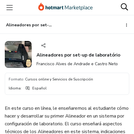
Ir
Ir
Ir
al
a
al
contenido
la
pie
principal
página
de
Alineadores por set-up de laboratório
de
página
pago
Alineadores por set-up de laboratório
Francisco Alves de Andrade e Castro Neto
Formato
:
Cursos online y Servicios de Suscripción
Idioma
:
Español
En este curso en línea, le enseñaremos al estudiante cómo
hacer y desarrollar su primer Alineador en un sistema por
configuración de laboratorio. El curso enseñará aspectos
técnicos de los Alineadores en este sistema, indicaciones