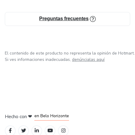
Preguntas frecuentes
El contenido de este producto no representa la opinión de Hotmart.
Si ves informaciones inadecuadas,
denúncialas aquí
en Ciudad de México
en Bogotá
en Amsterdam
en Madrid
en Belo Horizonte
Hecho con
❤