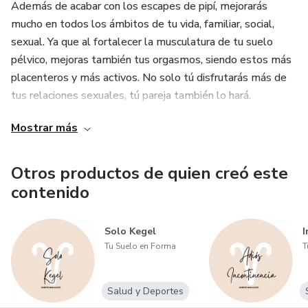
Además de acabar con los escapes de pipí, mejorarás
mucho en todos los ámbitos de tu vida, familiar, social,
sexual. Ya que al fortalecer la musculatura de tu suelo
pélvico, mejoras también tus orgasmos, siendo estos más
placenteros y más activos. No solo tú disfrutarás más de
tus relaciones sexuales, tú pareja también lo hará.
Mostrar más
Otros productos de quien creó este
contenido
Solo Kegel
I
Tu Suelo en Forma
T
Salud y Deportes