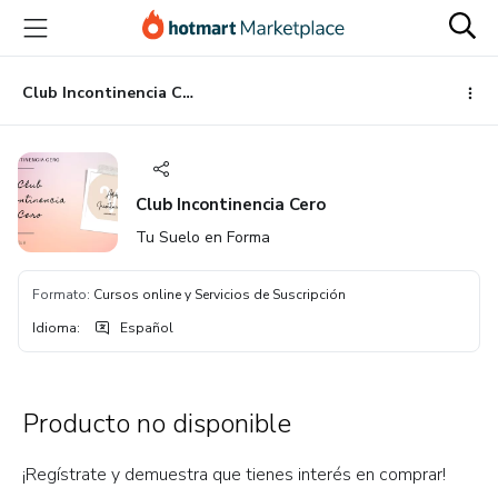
Ir
Ir
Ir
al
a
al
contenido
la
pie
principal
página
de
Club Incontinencia Cero
de
página
pago
Club Incontinencia Cero
Tu Suelo en Forma
Formato
:
Cursos online y Servicios de Suscripción
Idioma
:
Español
Producto no disponible
¡Regístrate y demuestra que tienes interés en comprar!