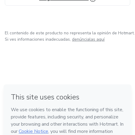
El contenido de este producto no representa la opinión de Hotmart.
Si ves informaciones inadecuadas,
denúncialas aquí
en Ciudad de México
en Bogotá
en Amsterdam
en Madrid
en Belo Horizonte
Hecho con
❤
Conoce Hotmart