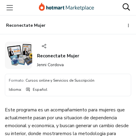
Ir
Ir
Ir
al
a
al
contenido
la
pie
principal
página
de
Reconectate Mujer
de
página
pago
Reconectate Mujer
Jenni Cordova
Formato
:
Cursos online y Servicios de Suscripción
Idioma
:
Español
Este programa es un acompañamiento para mujeres que
actualmente pasan por una situacion de dependencia
emocional y economica, y buscan generar un cambio desde
su interior, donde mostraremos la metodologia para