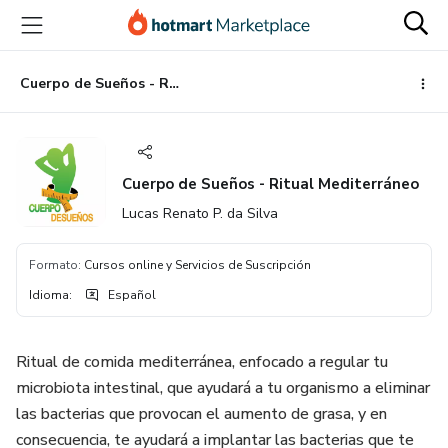
Ir
Ir
Ir
al
a
al
contenido
la
pie
principal
página
de
Cuerpo de Sueños - Ritual Mediterráneo
de
página
pago
Cuerpo de Sueños - Ritual Mediterráneo
Lucas Renato P. da Silva
Formato
:
Cursos online y Servicios de Suscripción
Idioma
:
Español
Ritual de comida mediterránea, enfocado a regular tu
microbiota intestinal, que ayudará a tu organismo a eliminar
las bacterias que provocan el aumento de grasa, y en
consecuencia, te ayudará a implantar las bacterias que te