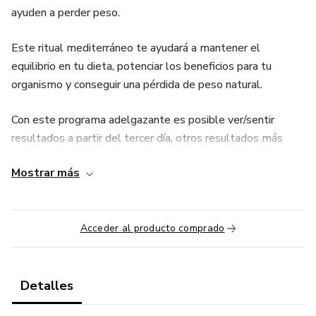
ayuden a perder peso.
Este ritual mediterráneo te ayudará a mantener el
equilibrio en tu dieta, potenciar los beneficios para tu
organismo y conseguir una pérdida de peso natural.
Con este programa adelgazante es posible ver/sentir
resultados a partir del tercer día, otros resultados más
expresivos se notarán a los 30 días de iniciado el programa,
Mostrar más
notarás que la ropa te quedará más holgada, sentirás que
tu rostro, piernas, vientre y brazos se verán menos
hinchados.
Acceder al producto comprado
Este método no solo te ayudará a perder peso, notarás
varios otros beneficios, tales como: más disposición, más
concentración, energía, menos irritación, mejor digestión,
Detalles
metabolismo acelerado, dormirás mejor, entre otros.