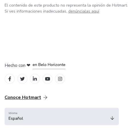
El contenido de este producto no representa la opinión de Hotmart.
Si ves informaciones inadecuadas,
denúncialas aquí
en Ciudad de México
en Bogotá
en Amsterdam
en Madrid
en Belo Horizonte
Hecho con
❤
Conoce Hotmart
Idioma
Español