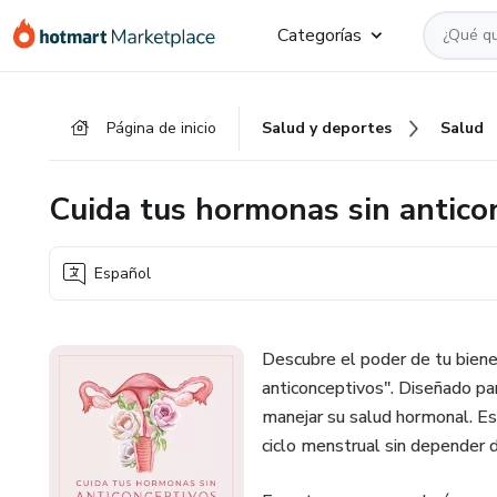
Ir
Ir
Ir
Categorías
al
a
al
contenido
la
pie
principal
página
de
Página de inicio
Salud y deportes
Salud
de
página
pago
Cuida tus hormonas sin antico
Español
Descubre el poder de tu biene
anticonceptivos". Diseñado par
manejar su salud hormonal. Es
ciclo menstrual sin depender 