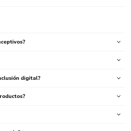
nceptivos?
clusión digital?
productos?