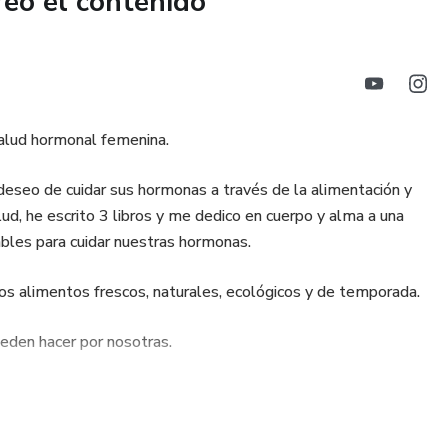
reó el contenido
onal.
ia una vida más plena y en sintonía con tu naturaleza
o dejar la anticoncepción hormonal o simplemente busques
 salud hormonal femenina.
o sobre salud hormonal femenina, "Cuida tus hormonas sin
eseo de cuidar sus hormonas a través de la alimentación y
 perfecto para guiarte en este viaje. Únete a nuestra
ud, he escrito 3 libros y me dedico en cuerpo y alma a una
o tú, eligen abrazar su bienestar desde una perspectiva
dables para cuidar nuestras hormonas.
os alimentos frescos, naturales, ecológicos y de temporada.
ansformar tu relación con tu cuerpo, tus emociones y tus
eden hacer por nosotras.