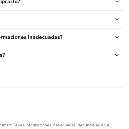
mprarlo?
ormaciones inadecuadas?
s?
otmart. Si ves informaciones inadecuadas,
denúncialas aquí