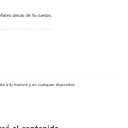
eñales únicas de tu cuerpo.
ervención de anticonceptivos.
atural: Si el motivo por el que tomabas o sigues tomando la
uele, aquí aprenderás estrategias efectivas para aliviar el
bienestar menstrual.
idado que transformarán tu experiencia menstrual.
dia a tu manera y en cualquier dispositivo
aturalmente efectivas para el cuidado de tu salud hormonal.
idado de tu salud hormonal a través de las distintas lecciones,
 para tí, con el fin de que te inspiren a cuidar de tus
e. Desde la comprensión de los impactos emocionales de la
 consejos prácticos sobre alimentación y hábitos de vida que