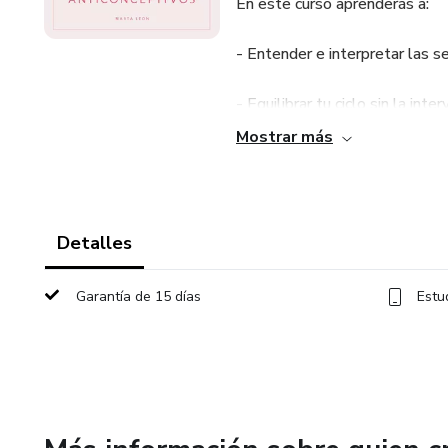
En este curso aprenderás a:
- Entender e interpretar las s
- Equilibrar tu ciclo sin la int
Mostrar más
- Manejar el dolor de forma n
píldora es porque la regla te d
dolor menstrual y mejorar tu 
Detalles
- Adoptar prácticas de autocu
Garantía de 15 días
Estu
- Alternativas saludables y n
Te invito a un viaje de autocu
que he diseñado cuidadosamente
hormonas de manera conscient
anticoncepción hormonal hasta