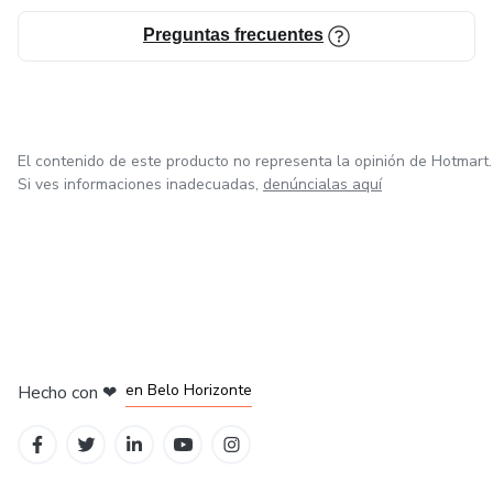
Preguntas frecuentes
El contenido de este producto no representa la opinión de Hotmart.
Si ves informaciones inadecuadas,
denúncialas aquí
en Ciudad de México
en Bogotá
en Amsterdam
en Madrid
en Belo Horizonte
Hecho con
❤