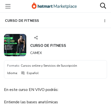
Ir
Ir
Ir
al
a
al
contenido
la
pie
principal
página
de
CURSO DE FITNESS
de
página
pago
CURSO DE FITNESS
CAMEX
Formato
:
Cursos online y Servicios de Suscripción
Idioma
:
Español
En este curso EN VIVO podrás:
Entiende las bases anatómicas