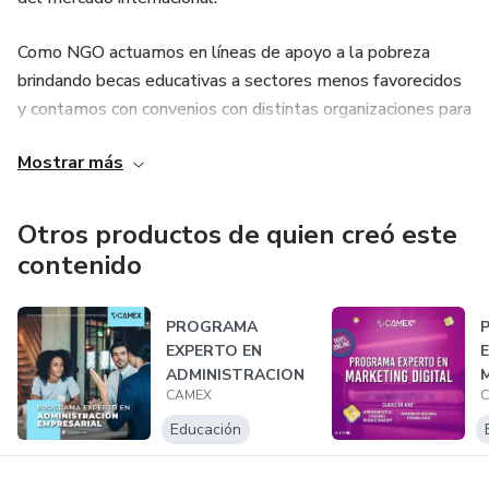
Como NGO actuamos en líneas de apoyo a la pobreza
brindando becas educativas a sectores menos favorecidos
y contamos con convenios con distintas organizaciones para
hacer acciones conjuntas. Cada compra de un producto nos
Mostrar más
permite trabajar en apoyo de una persona que busca
educación de calidad en lugares menos favorecidos de
Latinoamérica.
Otros productos de quien creó este
contenido
PROGRAMA
EXPERTO EN
ADMINISTRACION
CAMEX
DE EMPRESAS
Educación