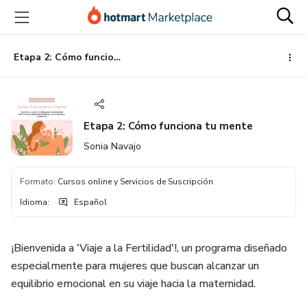
Ir
Ir
Ir
al
a
al
contenido
la
pie
principal
página
de
Etapa 2: Cómo funciona tu mente
de
página
pago
Etapa 2: Cómo funciona tu mente
Sonia Navajo
Formato
:
Cursos online y Servicios de Suscripción
Idioma
:
Español
¡Bienvenida a 'Viaje a la Fertilidad'!, un programa diseñado
especialmente para mujeres que buscan alcanzar un
equilibrio emocional en su viaje hacia la maternidad.