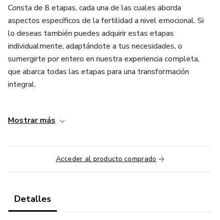
Consta de 8 etapas, cada una de las cuales aborda
aspectos específicos de la fertilidad a nivel emocional. Si
lo deseas también puedes adquirir estas etapas
individualmente, adaptándote a tus necesidades, o
sumergirte por entero en nuestra experiencia completa,
que abarca todas las etapas para una transformación
integral.
En este caso, se trata únicamente de la Etapa 2 del curso:
Mostrar más
CÓMO FUNCIONA TU MENTE
¿CUÁL ES EL OBJETIVO DE ESTA ETAPA?
Acceder al producto comprado
Superar los bloqueos inconscientes que puedes tener,
descubriendo los mecanismos del consciente y el
inconsciente, desmontando creencias limitantes y
Detalles
aprendiendo a cambiarlas. A lo largo de esta etapa