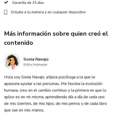
explorarás el fascinante poder de la hipnosis para liberarte
Garantía de 15 días
de obstáculos y suavizar tu camino hacia la concepción.
Estudia a tu manera y en cualquier dispositivo
Cada uno de estos pasos formarán parte de una
experiencia única que cambiará la forma en que te percibes.
Más información sobre quien creó el
¿QUÉ INCLUYE?
contenido
Estos 5 temas:
– Cómo funciona la mente
Sonia Navajo
8 Año Hotmarter
– Consciente vs inconsciente
Hola soy Sonia Navajo, atípica psicóloga a la que le
apasiona ayudar a las personas. Me fascina la evolución
– Creencias limitantes
humana, creo en el cambio continuo y la primera en que lo
aplico es en mi misma, aprendiendo día a día de cada uno
– Cómo cambiar las creencias
de mis clientes, de mis hijos, de mis perros y de cada libro
– El poder de la hipnosis
que cae en mis manos.