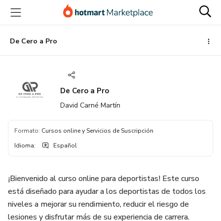
Ir
Ir
Ir
al
a
al
contenido
la
pie
principal
página
de
De Cero a Pro
de
página
pago
De Cero a Pro
David Carné Martín
Formato
:
Cursos online y Servicios de Suscripción
Idioma
:
Español
¡Bienvenido al curso online para deportistas! Este curso
está diseñado para ayudar a los deportistas de todos los
niveles a mejorar su rendimiento, reducir el riesgo de
lesiones y disfrutar más de su experiencia de carrera.