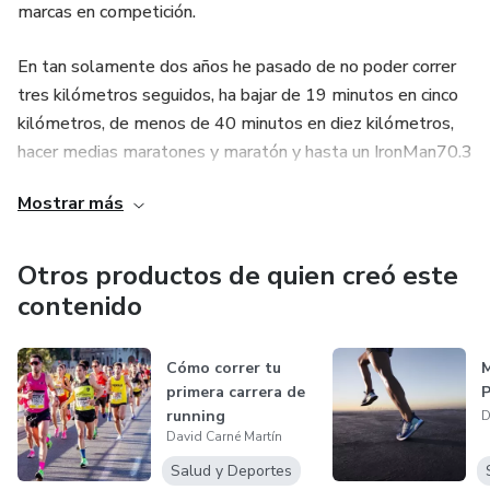
marcas en competición.
En tan solamente dos años he pasado de no poder correr
tres kilómetros seguidos, ha bajar de 19 minutos en cinco
kilómetros, de menos de 40 minutos en diez kilómetros,
hacer medias maratones y maratón y hasta un IronMan70.3
Mostrar más
Y el entrenamiento de fuerza me ha sido fundamental en
este proceso de cambio y mejora. Y ahora quiero ayudarte a
ti también a lograr tus objetivos.
Otros productos de quien creó este
contenido
Cómo correr tu
primera carrera de
running
D
David Carné Martín
Salud y Deportes