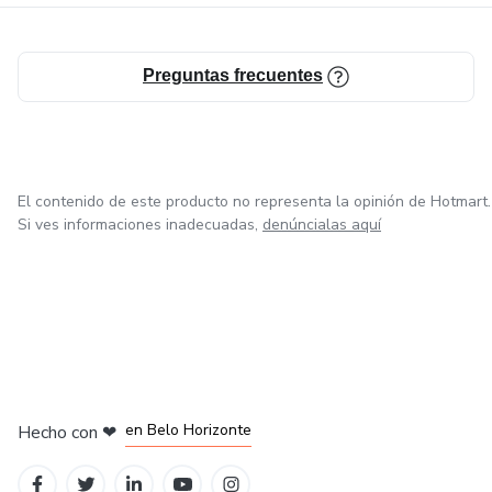
Preguntas frecuentes
El contenido de este producto no representa la opinión de Hotmart.
Si ves informaciones inadecuadas,
denúncialas aquí
en Ciudad de México
en Bogotá
en Amsterdam
en Madrid
en Belo Horizonte
Hecho con
❤