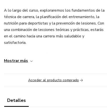
A lo largo del curso, exploraremos los fundamentos de la
técnica de carrera, la planificación del entrenamiento, la
nutrición para deportistas y la prevención de lesiones. Con
una combinación de lecciones teóricas y prácticas, estarás
en el camino hacia una carrera más saludable y
satisfactoria.
En este curso, aprenderás:
Mostrar más
Cómo planificar un programa de entrenamiento efectivo y
seguro, desde la creación de un calendario de
entrenamiento semanal hasta la planificación de
Acceder al producto comprado
entrenamientos específicos para carreras.
Cómo la nutrición adecuada puede mejorar tu rendimiento y
Detalles
recuperación, y los alimentos y nutrientes importantes para