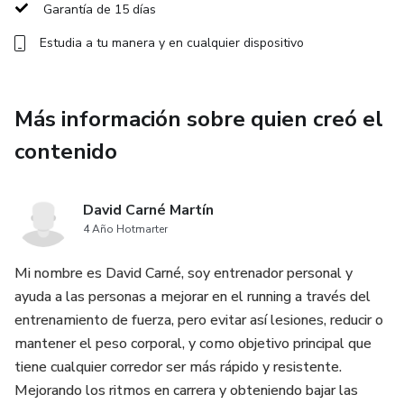
los deportistas.
Garantía de 15 días
Estudia a tu manera y en cualquier dispositivo
Cómo prevenir lesiones y manejarlas si ocurren, incluyendo
ejercicios de fortalecimiento y estiramiento para prevenir
lesiones comunes en deportistas, y cómo detectar y tratar
Más información sobre quien creó el
lesiones antes de que empeoren.
contenido
Consejos avanzados para deportistas, que te ayudarán a
alcanzar tus objetivos de carrera y disfrutar más de tu
David Carné Martín
experiencia de carrera.
4 Año Hotmarter
Este curso está diseñado para deportistas de todos los
Mi nombre es David Carné, soy entrenador personal y
niveles, desde principiantes hasta deportistas
ayuda a las personas a mejorar en el running a través del
experimentados que buscan mejorar su rendimiento y
entrenamiento de fuerza, pero evitar así lesiones, reducir o
reducir el riesgo de lesiones. Con una combinación de
mantener el peso corporal, y como objetivo principal que
lecciones teóricas y prácticas, estarás en el camino hacia
tiene cualquier corredor ser más rápido y resistente.
una carrera más saludable y satisfactoria.
Mejorando los ritmos en carrera y obteniendo bajar las